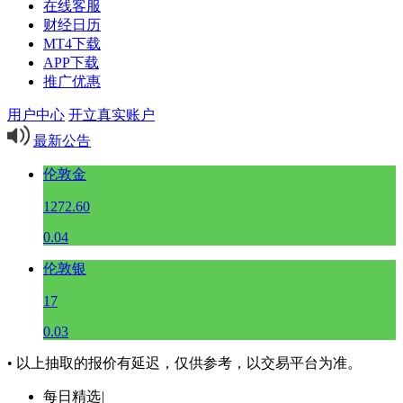
在线客服
财经日历
MT4下载
APP下载
推广优惠
用户中心
开立真实账户
最新公告
伦敦金
1272.60
0.04
伦敦银
17
0.03
• 以上抽取的报价有延迟，仅供参考，以交易平台为准。
每日精选
|