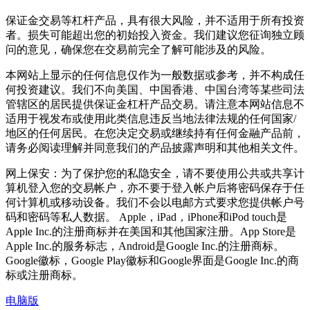
保证金交易等杠杆产品，具有很大风险，并不适用于所有投资
者。损失可能超出您的初始投入资金。我们建议您征询独立顾
问的意见，确保您在交易前完全了解可能涉及的风险。
本网站上显示的任何信息仅作为一般数据或参考，并不构成任
何投资建议。我们不向美国、中国香港、中国台湾等某些司法
管辖区的居民提供保证金杠杆产品交易。请注意本网站信息不
适用于视发布或使用此类信息违反当地法律法规的任何国家/
地区的任何居民。在您决定交易或继续持有任何金融产品前，
请务必阅读理解并同意我们的产品披露声明和其他相关文件。
网上保安：为了保护您的私隐安全，请不要使用公共或共享计
算机登入您的交易帐户，亦不要于登入帐户后将密码保存于任
何计算机或移动设备。我们不会以电邮方式要求您提供帐户号
码和密码等私人数据。 Apple，iPad，iPhone和iPod touch是
Apple Inc.的注册商标并在美国和其他国家注册。App Store是
Apple Inc.的服务标志，Android是Google Inc.的注册商标。
Google徽标，Google Play徽标和Google界面是Google Inc.的商
标或注册商标。
电脑版