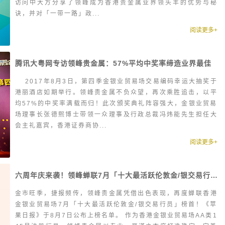
访问中大方分享了领峰成为香港贵金属业界领头羊的优势与秘
诀，并对「一带一路」政...
阅读更多+
腾讯大粤网专访领峰贵金属：57%平均中奖率缔造业界最佳
2017年8月3日，第四季金银业贸易场交易编码幸运大抽奖于
港丽酒店如期举行。领峰贵金属不负众望，再次乘胜追击，以平
均57%的中奖率满载而归！此次颁奖典礼阵容强大，金银业贸易
场理事长张德熙博士带领一众理事及行政总裁冯炜能先生担任大
会主礼嘉宾，香港证券商协...
阅读更多+
六周年庆来袭！领峰蝉联7月「十大最活跃伦敦金/银交易行员」桂冠
金市旺季，捷报频传，领峰贵金属凭借出色表现，再度蝉联香港
金银业贸易场7月「十大最活跃伦敦金/银交易行员」榜首！《苹
果日报》于8月7日公布上榜名单。 作为香港金银业贸易场AA类1