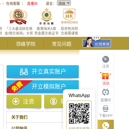
心
｜
在线客服
｜
直播间
语言：
所
「三大最活跃伦敦
香港海关A类
投资有风险
员
金/银交易商」大奖
贵金属交易证书
交易需谨慎
领峰学院
常见问题
注资
开立真实账户
活动
开立模拟账户
WhatsApp
直播间
注资
取款
下载APP
关于我们
公司快讯