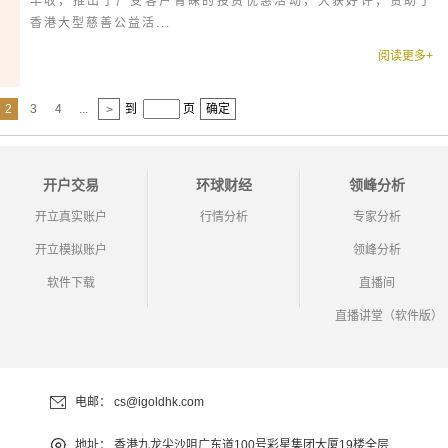
丰收，推出了广受客户青睐的投资优惠活动，大获好评；赞助了
香港大型慈善公益活...
阅读更多+
2
3
4
...
到
页
确定
>
开户交易
环球财经
领峰分析
开立真实账户
行情分析
专家分析
开立模拟账户
领峰分析
软件下载
直播间
直播讲堂（软件版）
电邮：
cs@igoldhk.com
地址：
香港九龙尖沙咀广东道100号彩星集团大厦19楼全层