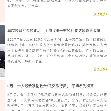
45号注册行员，领峰贵金属以专业、严谨之态度打造稳定、完善
的服务平台，并用实...
阅读更多+
卓越投资平台的背后：上海《第一财经》专访领峰贵金属
2017年&ldquo;315&rdquo;期间，上海文广集团旗下的首席财
经频道《第一财经》曾力邀领峰贵金属行政总裁进行专访，为大
家全面揭开贵金属这个新型网络金融行业的面纱。访问播出后，
反响热烈。近日，《第一财经》频道再度到访领峰，望能邀请领
峰贵金属市场部副总监...
阅读更多+
6月「十大最活跃伦敦金/银交易行员」 领峰名列榜首
6月初，香港金银业贸易场传来振奋人心的好消息，领峰贵金属再
登6月「十大最活跃伦敦金/银交易行员」榜首，荣誉榜名单大幅
刊登于7月17日的《东方日报》。 夏日初至，领峰迎来了火热大