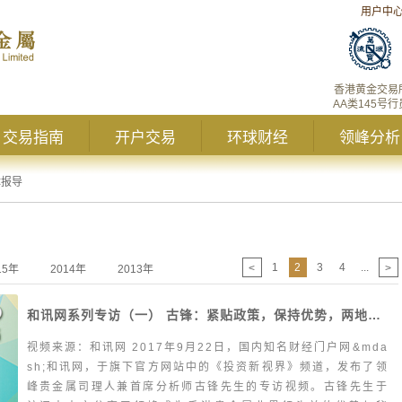
用户中
香港黄金交易
AA类145号行
交易指南
开户交易
环球财经
领峰分析
体报导
1
2
3
4
...
<
>
15年
2014年
2013年
和讯网系列专访（一） 古锋：紧贴政策，保持优势，两地携手走向世界
视频来源：和讯网 2017年9月22日，国内知名财经门户网&mda
sh;和讯网，于旗下官方网站中的《投资新视界》频道，发布了领
峰贵金属司理人兼首席分析师古锋先生的专访视频。古锋先生于