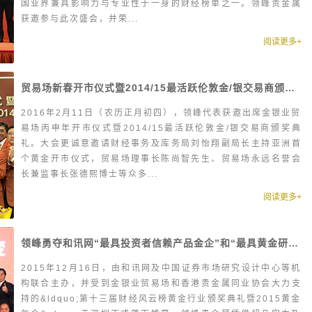
国业界兼具影响力与专业性于一身的财经榜单之一。领峰贵金属
获邀参与此次盛会，并荣...
阅读更多+
贸易场新春开市仪式暨2014/15最活跃伦敦金/银交易商颁奖典礼隆重举行
2016年2月11日（农历正月初四），领峰代表获邀出席金银业贸
易场丙申年开市仪式暨2014/15最活跃伦敦金/银交易商颁奖典
礼。大会更诚意邀请财经事务及库务局刘怡翔副局长主持亚洲首
个黄金开市仪式，贸易场理事长陈尚智先生、贸易场永远名誉会
长兼监事长张德熙博士等众多...
阅读更多+
领峰勇夺和讯网“最具投资者信赖产品金企”和“最具黄金研究实力企业”两项大奖
2015年12月16日，由和讯网及中国证券市场研究设计中心等机
构联合主办，并受到金银业贸易场和香港贵金属同业协会大力支
持的&ldquo;第十三届财经风云榜黄金行业颁奖典礼暨2015黄金