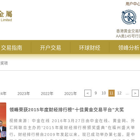
用户中
香港黄金交易
AA类145号行
交易指南
开户交易
环球财经
领峰分析
峰奖项
9
10
11
12
...
<
>
24年
2023年
2022年
2021年
2020年
2019年
20
领峰荣获2015年度财经排行榜“十佳黄金交易平台”大奖
视频来源：中金在线 2016年3月27日由中金在线、黄金网、外
汇网联合主办的“2015年度财经排行榜颁奖盛典”在福州盛大举
行。财经排行榜自2009年发起以来，现已成功举办第七届，是中