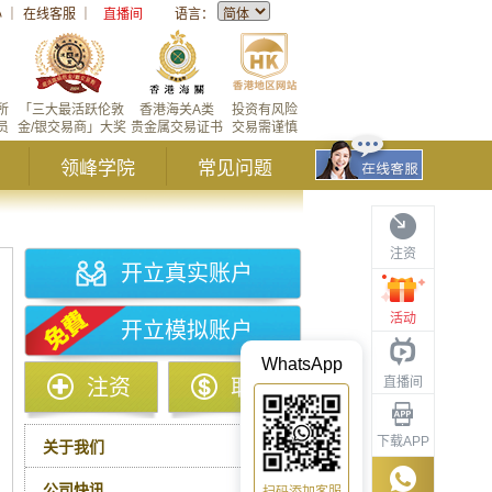
心
｜
在线客服
｜
直播间
语言：
所
「三大最活跃伦敦
香港海关A类
投资有风险
员
金/银交易商」大奖
贵金属交易证书
交易需谨慎
领峰学院
常见问题
注资
开立真实账户
活动
开立模拟账户
18年
2017年
2016年
2015年
2014年
2013年
2
WhatsApp
直播间
注资
取款
下载APP
关于我们
公司快讯