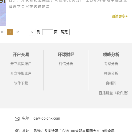
台」，并获颁纪念奖座，彰显非凡实力！ 主办机构香港卓越企业
管理学会旨在透过是次...
阅读更多+
10
11
12
...
到
页
确定
>
开户交易
环球财经
领峰分析
开立真实账户
行情分析
专家分析
开立模拟账户
领峰分析
软件下载
直播间
直播讲堂（软件版）
电邮：
cs@igoldhk.com
地址：
香港九龙尖沙咀广东道100号彩星集团大厦19楼全层