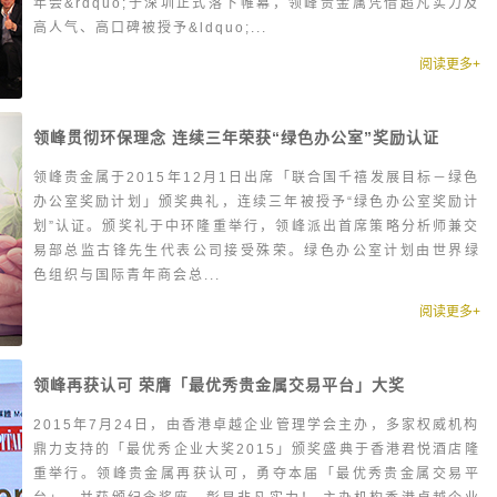
年会&rdquo;于深圳正式落下帷幕，领峰贵金属凭借超凡实力及
高人气、高口碑被授予&ldquo;...
阅读更多+
领峰贯彻环保理念 连续三年荣获“绿色办公室”奖励认证
领峰贵金属于2015年12月1日出席「联合国千禧发展目标－绿色
办公室奖励计划」颁奖典礼，连续三年被授予“绿色办公室奖励计
划”认证。颁奖礼于中环隆重举行，领峰派出首席策略分析师兼交
易部总监古锋先生代表公司接受殊荣。绿色办公室计划由世界绿
色组织与国际青年商会总...
阅读更多+
领峰再获认可 荣膺「最优秀贵金属交易平台」大奖
2015年7月24日，由香港卓越企业管理学会主办，多家权威机构
鼎力支持的「最优秀企业大奖2015」颁奖盛典于香港君悦酒店隆
重举行。领峰贵金属再获认可，勇夺本届「最优秀贵金属交易平