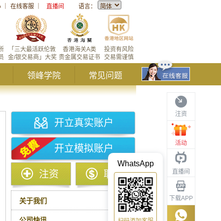
心
｜
在线客服
｜
直播间
语言：
所
「三大最活跃伦敦
香港海关A类
投资有风险
员
金/银交易商」大奖
贵金属交易证书
交易需谨慎
领峰学院
常见问题
注资
开立真实账户
活动
开立模拟账户
WhatsApp
直播间
注资
取款
下载APP
关于我们
公司快讯