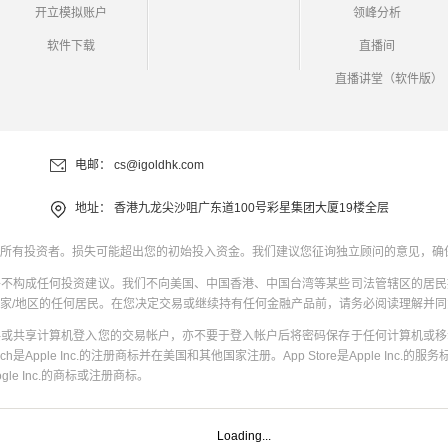
开立模拟账户
领峰分析
软件下载
直播间
直播讲堂（软件版）
电邮：
cs@igoldhk.com
地址：
香港九龙尖沙咀广东道100号彩星集团大厦19楼全层
所有投资者。损失可能超出您的初始投入资金。我们建议您征询独立顾问的意见，确
并不构成任何投资建议。我们不向美国、中国香港、中国台湾等某些司法管辖区的居民
家/地区的任何居民。在您决定交易或继续持有任何金融产品前，请务必阅读理解并
共或共享计算机登入您的交易帐户，亦不要于登入帐户后将密码保存于任何计算机或移
uch是Apple Inc.的注册商标并在美国和其他国家注册。App Store是Apple Inc.的服务标
oogle Inc.的商标或注册商标。
Loading...