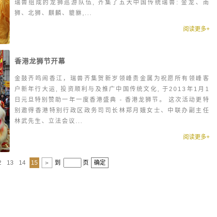
瑞兽组成的龙狮巡游队伍, 齐集了五大中国传统瑞兽: 金龙、南
狮、北狮、麒麟、貔貅,...
阅读更多+
香港龙狮节开幕
金鼓齐鸣闹香江，瑞兽齐集贺新岁领峰贵金属为祝愿所有领峰客
户新年行大运, 投资顺利与及推广中国传统文化, 于2013年1月1
日元旦特别赞助一年一度香港盛典 - 香港龙狮节。 这次活动更特
别邀得香港特别行政区政务司司长林郑月娥女士、中联办副主任
林武先生、立法会议...
阅读更多+
2
13
14
15
到
页
确定
>