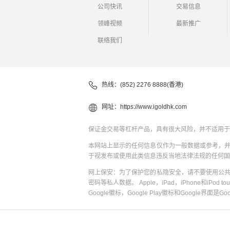
公司快讯
交易信息
领峰视频
最新推广
联络我们
热线：(852) 2276 8888(香港)
网址：
https://www.igoldhk.com
保证金交易等杠杆产品，具有很大风险，并不适用于
本网站上显示的任何信息仅作为一般数据或参考，
于视发布或使用此类信息违反当地法律法规的任何国
网上保安：为了保护您的私隐安全，请不要使用公
密码等私人数据。 Apple，iPad，iPhone和iPod to
Google徽标，Google Play徽标和Google界面是G