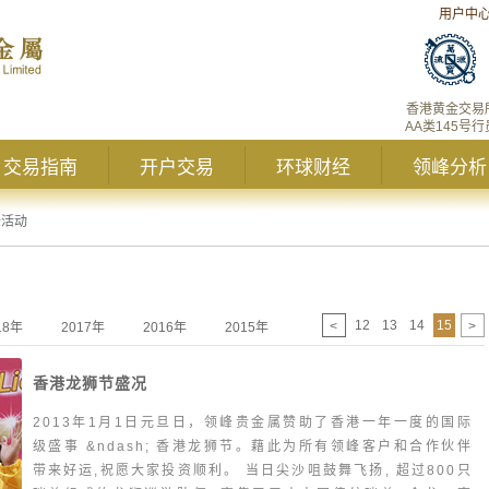
用户中
香港黄金交易
AA类145号行
交易指南
开户交易
环球财经
领峰分析
峰活动
12
13
14
15
<
>
18年
2017年
2016年
2015年
2014年
2013年
香港龙狮节盛况
2013年1月1日元旦日，领峰贵金属赞助了香港一年一度的国际
级盛事 &ndash; 香港龙狮节。藉此为所有领峰客户和合作伙伴
带来好运,祝愿大家投资顺利。 当日尖沙咀鼓舞飞扬, 超过800只