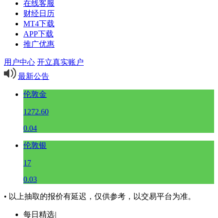
在线客服
财经日历
MT4下载
APP下载
推广优惠
用户中心
开立真实账户
最新公告
伦敦金
1272.60
0.04
伦敦银
17
0.03
• 以上抽取的报价有延迟，仅供参考，以交易平台为准。
每日精选
|