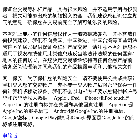
保证金交易等杠杆产品，具有很大风险，并不适用于所有投资
者。损失可能超出您的初始投入资金。我们建议您征询独立顾
问的意见，确保您在交易前完全了解可能涉及的风险。
本网站上显示的任何信息仅作为一般数据或参考，并不构成任
何投资建议。我们不向美国、中国香港、中国台湾等某些司法
管辖区的居民提供保证金杠杆产品交易。请注意本网站信息不
适用于视发布或使用此类信息违反当地法律法规的任何国家/
地区的任何居民。在您决定交易或继续持有任何金融产品前，
请务必阅读理解并同意我们的产品披露声明和其他相关文件。
网上保安：为了保护您的私隐安全，请不要使用公共或共享计
算机登入您的交易帐户，亦不要于登入帐户后将密码保存于任
何计算机或移动设备。我们不会以电邮方式要求您提供帐户号
码和密码等私人数据。 Apple，iPad，iPhone和iPod touch是
Apple Inc.的注册商标并在美国和其他国家注册。App Store是
Apple Inc.的服务标志，Android是Google Inc.的注册商标。
Google徽标，Google Play徽标和Google界面是Google Inc.的商
标或注册商标。
电脑版