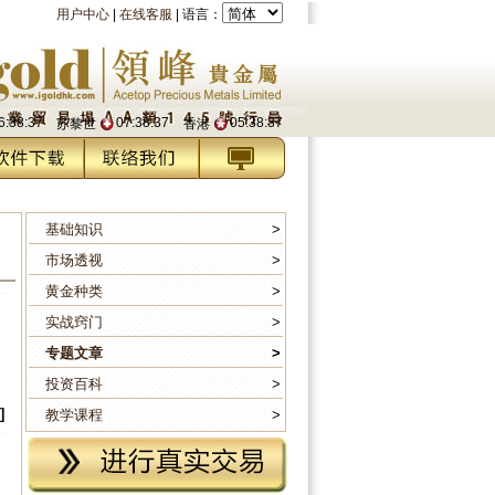
用户中心
|
在线客服
|
语言：
6:38:38
07:38:38
05:38:38
苏黎世
香港
基础知识
>
市场透视
>
黄金种类
>
实战窍门
>
专题文章
>
投资百科
>
]
教学课程
>