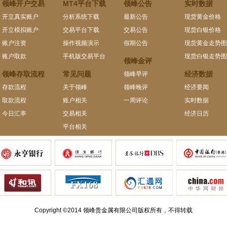
领峰开户交易
MT4平台下载
领峰公告
实时数据
开立真实账户
分析系统下载
最新公告
现货黄金价格
开立模拟账户
交易平台下载
交易公告
现货白银价格
账户注资
操作视频演示
假期公告
现货黄金走势图
账户取款
手机版交易平台
现货白银走势图
领峰金评
领峰存取流程
常见问题
经济数据
领峰早评
存款流程
关于领峰
领峰晚评
经济要闻
取款流程
账户相关
一周评论
实时数据
今日汇率
交易相关
经济日历
平台相关
Copyright ©2014 领峰贵金属有限公司版权所有，不得转载