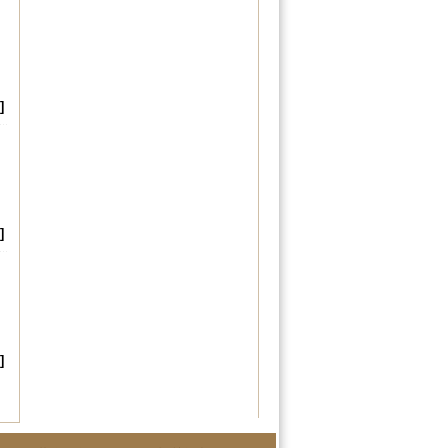
]
]
]