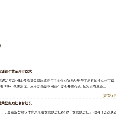
动
亚洲首个黄金开市仪式
2014年2月4日,领峰贵金属应邀参与了金银业贸易场甲午年新春团拜及开市仪
张资博先生代表出席。本次活动是亚洲首个黄金开市仪式, 这次亦有幸邀...
[查看详细
博荣登友励社名誉社长
月17日，金银业贸易场体育康乐组友联励进社(简称「友联励进社」)假湾仔会议展