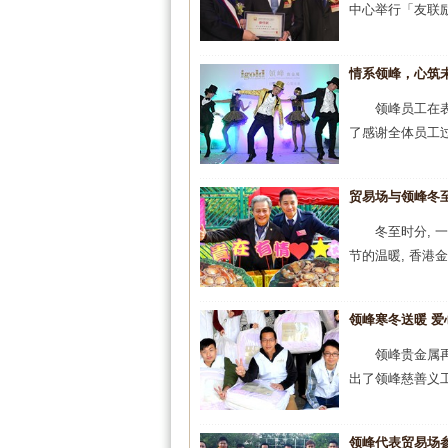
中心举行「友联励
情系领峰，心筑未
领峰员工在
了感谢全体员工过
贸易场与领峰冬
冬至时分, 
节的温暖, 香港
领峰寒冬送暖 爱
领峰贵金属再
出了领峰慈善义工
领峰代表贸易场参