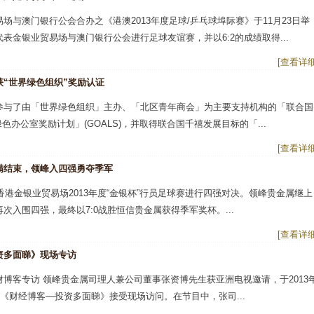
场与澳门银行公会合办之《港澳2013年度足球/乒乓球埠际赛》于11月23日举
表金银业贸易场与澳门银行公会进行足球友谊赛，并以6:2的成绩取得...
[查看详细
获“世界绿色组织”奖励认证
参与了由「世界绿色组织」主办、「北区青年商会」为主要支持机构的「联合国
绿色办公室奖励计划」(GOALS)，并取得联合国千禧发展目标的「...
[查看详细
满结束，领峰入四强勇夺季军
，香港金银业贸易场2013年度“金银杯”行员足球赛进行四强对决。领峰贵金属继上
次入围四强，最终以7:0战胜恒信贵金属获得季军奖杯。...
[查看详细
资多面睇》现场专访
财博客专访 领峰贵金属司理人兼公司董事张资博先生获亚洲电视邀请，于2013
目《财经博客—投资多面睇》接受现场访问。在节目中，张司...