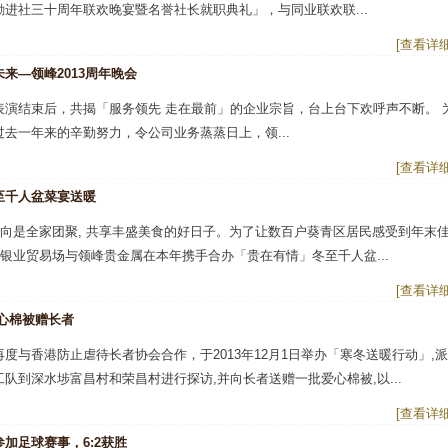
进社三十周年联欢晚宴暨名誉社长就职典礼」，与同业联欢联...
[查看详细
来—领峰2013周年晚会
表演结束后，共揭「服务领先 走在最前」的企业宗旨，台上台下欢呼声不断。 
去一年来的辛勤努力，令公司业务蒸蒸日上，领...
[查看详细
至千人盆菜宴送暖
一向是全家团聚, 共享丰盛美食的好日子。为了让数百户葵青区居民感受到年末
金银业贸易场与领峰贵金属在本年携手合办「贵在有情」冬至千人盆...
[查看详细
心棉被赠长者
度与香港防止虐待长者协会合作，于2013年12月1日举办「寒冬送暖行动」,派
队到深水埗富昌村和荣昌村进行探访,并向长者送赠一批爱心棉被,以...
[查看详细
加足球赛事，6:2获胜