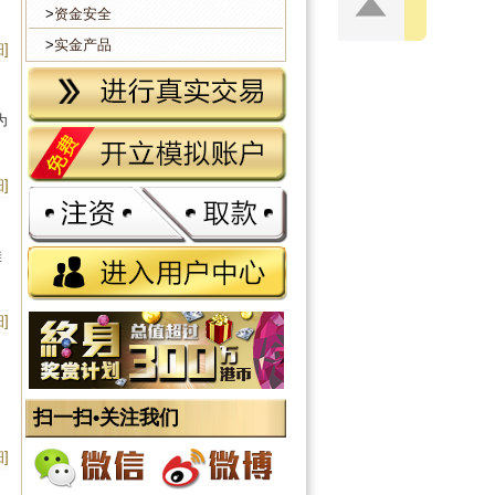
>
资金安全
>
实金产品
]
为
]
佳
]
扫一扫•关注我们
]