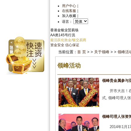
用户中心
｜
在线客服
｜
加入收藏
｜
语言：
香港金银业贸易场
AA类145号行员
最活跃伦敦金/银交易商
＜
资金安全
信心保证
隐
当前位置：
首 页
> >
关于领峰
> >
领峰活
藏
领峰活动
领峰贵金属参与
开市大吉！在
式, 领峰司理人
领峰司理人张资
2014年1