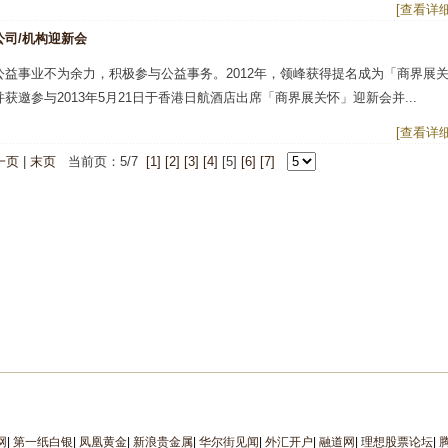
[查看详细
公司/机构迎新会
公益事业不为余力，积极参与公益事务。2012年，领峰获得提名成为「商界展
获邀参与2013年5月21日于香港日航酒店出席「商界展关怀」迎新会并...
[查看详细
一页
|
末页
当前页：5/7
[1]
[2]
[3]
[4]
[5]
[6]
[7]
网
|
第一纸白银
|
凤凰黄金
|
新浪贵金属
|
华尔街见闻
|
外汇开户
|
融道网
|
理想股票论坛
|