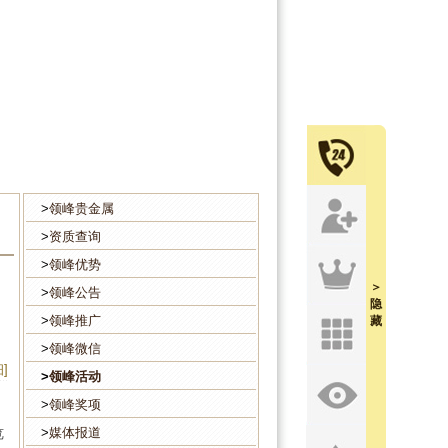
>
领峰贵金属
>
资质查询
>
领峰优势
＞
>
领峰公告
隐
>
领峰推广
藏
>
领峰微信
]
>
领峰活动
>
领峰奖项
>
媒体报道
览