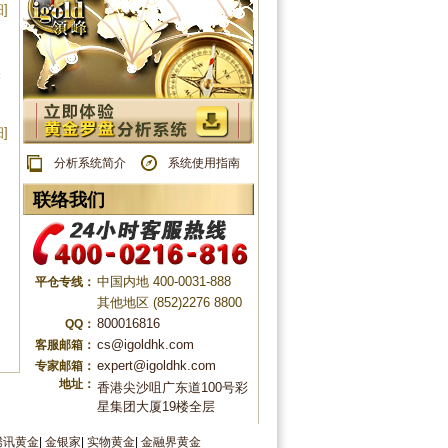
]
关
]
分析系统简介
系统使用指南
联络我们
中国内地 400-0031-888
平仓专线：
其他地区 (852)2276 8800
800016816
QQ：
cs@igoldhk.com
客服邮箱：
expert@igoldhk.com
专家邮箱：
地址：
香港尖沙咀广东道100号彩
星集团大厦19楼全层
腾讯黄金
|
金银家
|
实物黄金
|
金融界黄金