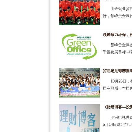
由金银业贸易
行，领峰贵金属代
领峰致力环保，
领峰贵金属
千禧发展目标 –
贸易场足球赛圆
10月26日
届夺冠后，本届再
《财经博客—投
亚洲电视理
5月14日财经节