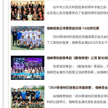
在中华人民共和国迎来65周年华诞之际，
会堂美心皇宫隆重举办了首届65周年国庆联欢
领峰慈善足球赛晋级四强 7:6光荣完赛
2014香港特区慈善足球邀请赛正如火如荼
了工商组的复赛，领峰贵金属以4:0力克太子
领峰赞助慈善粤剧《蝶海情僧》公演 新光戏
世界巡回粤剧－《蝶海情僧》香港站，于2
领峰贵金属作为慈善义演的赞助商，由领峰行
「2014香港特区慈善足球邀请赛」 领峰贵
由领峰赞助的「2014香港特区慈善足球
利邨公园举行。领峰贵金属代表队首战告捷，在