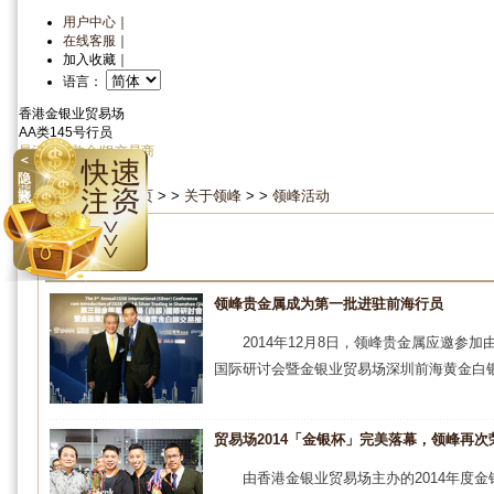
用户中心
｜
在线客服
｜
加入收藏
｜
语言：
香港金银业贸易场
AA类145号行员
最活跃伦敦金/银交易商
＜
资金安全
信心保证
隐
当前位置：
首 页
> >
关于领峰
> >
领峰活动
藏
领峰活动
领峰贵金属成为第一批进驻前海行员
2014年12月8日，领峰贵金属应邀参
国际研讨会暨金银业贸易场深圳前海黄金白银交
贸易场2014「金银杯」完美落幕，领峰再次
由香港金银业贸易场主办的2014年度金银