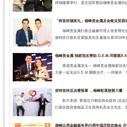
球场隆重举行。是次冠军赛由领峰贵金属对战
「特首杯颁奖礼」领峰贵金属及金银业贸易
领峰贵金属行政总裁兼司理人张资博先生
港特区行政长官梁振英先生邀请出席2014年
领峰贵金属 独家冠名赞助 G.E.M.邓紫棋X.X
香港贵金属龙头— 领峰贵金属独家冠
大家一起见证G.E.M.耀眼光芒，一同揭开「X.X.
贺特首杯总决赛落幕 ，领峰彰显慈善力量
影片来源: 香港活力都会协会提供 (左
行政区政府食物及卫生局局长高永文先生﹑现任
领峰出席金融服务界65周年国庆联欢晚会 