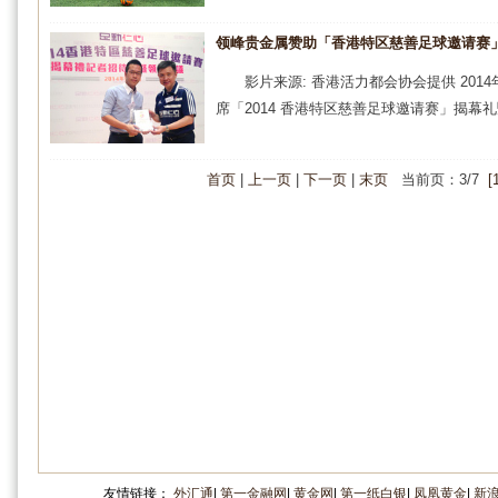
领峰贵金属赞助「香港特区慈善足球邀请赛
影片来源: 香港活力都会协会提供 20
席「2014 香港特区慈善足球邀请赛」揭幕礼
首页
|
上一页
|
下一页
|
末页
当前页：3/7
[
友情链接：
外汇通
|
第一金融网
|
黄金网
|
第一纸白银
|
凤凰黄金
|
新