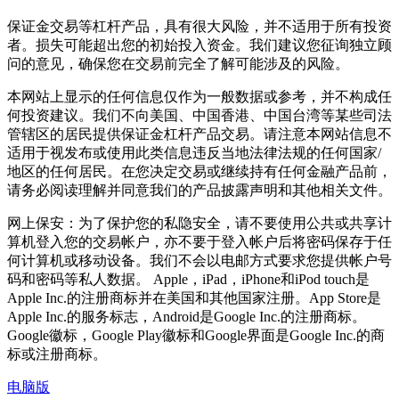
保证金交易等杠杆产品，具有很大风险，并不适用于所有投资
者。损失可能超出您的初始投入资金。我们建议您征询独立顾
问的意见，确保您在交易前完全了解可能涉及的风险。
本网站上显示的任何信息仅作为一般数据或参考，并不构成任
何投资建议。我们不向美国、中国香港、中国台湾等某些司法
管辖区的居民提供保证金杠杆产品交易。请注意本网站信息不
适用于视发布或使用此类信息违反当地法律法规的任何国家/
地区的任何居民。在您决定交易或继续持有任何金融产品前，
请务必阅读理解并同意我们的产品披露声明和其他相关文件。
网上保安：为了保护您的私隐安全，请不要使用公共或共享计
算机登入您的交易帐户，亦不要于登入帐户后将密码保存于任
何计算机或移动设备。我们不会以电邮方式要求您提供帐户号
码和密码等私人数据。 Apple，iPad，iPhone和iPod touch是
Apple Inc.的注册商标并在美国和其他国家注册。App Store是
Apple Inc.的服务标志，Android是Google Inc.的注册商标。
Google徽标，Google Play徽标和Google界面是Google Inc.的商
标或注册商标。
电脑版