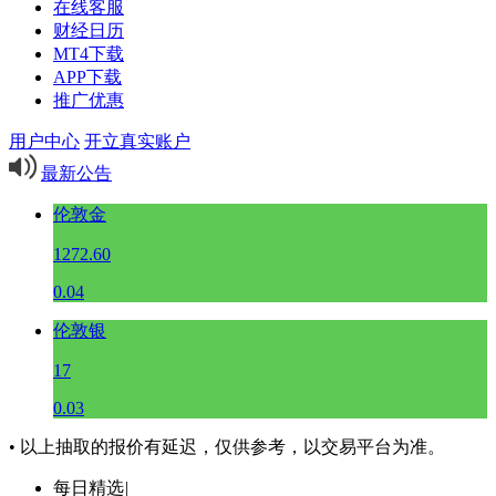
在线客服
财经日历
MT4下载
APP下载
推广优惠
用户中心
开立真实账户
最新公告
伦敦金
1272.60
0.04
伦敦银
17
0.03
• 以上抽取的报价有延迟，仅供参考，以交易平台为准。
每日精选
|