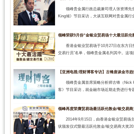
领峰贵金属行政总裁兼司理人张资博先生于2
King倾》节目采访，大谈互联网对贵金属行业
领峰荣获9月份“金银业贸易场十大最活跃伦敦
香港金银业贸易场于10月27日在东方日
交易行员”名单，领峰贵金属名列其中。这项排
【亚洲电视:理财博客专访】古锋座谈金市趋
领峰贵金属首席策略分析师古锋（Nick 
客》节目采访，就金融市场近期走势进行专题
领峰再度荣膺贸易场最活跃伦敦金/银交易商
2014年9月15日，由香港金银业贸
状颁发仪式暨最活跃伦敦金/银交易商大奖201