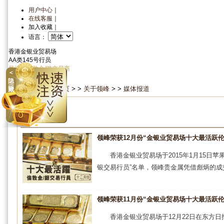
用户中心
｜
在线客服
｜
加入收藏
｜
语言：
香港金银业贸易场
AA类145号行员
最活跃伦敦金/银交易商
＜
资金安全
信心保证
隐
当前位置：
首 页
> >
关于领峰
> >
媒体报道
藏
媒体报道
领峰荣获12月份“金银业贸易场十大最活跃伦
香港金银业贸易场于2015年1月15日
银交易行员”名单，领峰贵金属凭借彪炳的成交
领峰荣获11月份“金银业贸易场十大最活跃伦
香港金银业贸易场于12月22日在东方