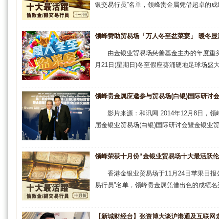
银交易行员”名单，领峰贵金属凭借超卓的成绩
领峰赞助贸易场「万人冬至盆菜宴」 暖冬显
由金银业贸易场慈善基金主办的年度重头项
月21日(星期日)冬至假座葵涌硬地足球场盛
领峰贵金属应邀参与贸易场(白银)国际研讨
影片来源：和讯网 2014年12月8日
届金银业贸易场(白银)国际研讨会暨金银业贸
领峰荣获十月份“金银业贸易场十大最活跃伦
香港金银业贸易场于11月24日苹果日
易行员”名单，领峰贵金属凭借出色的成绩名列
【新城财经台】张资博大谈沪港通及互联网