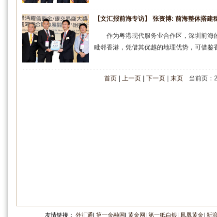
【文汇报前海专访】 张资博: 前海整体搭建
作为粤港现代服务业合作区，深圳前海
毗邻香港，凭借其优越的地理优势，可借鉴香
首页
|
上一页
|
下一页
|
末页
当前页：2
友情链接：
外汇通
|
第一金融网
|
黄金网
|
第一纸白银
|
凤凰黄金
|
新