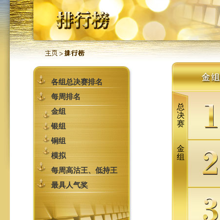
各组总决赛排名
每周排名
金组
银组
铜组
模拟
每周高沽王、低持王
最具人气奖