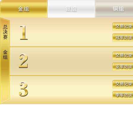
总
决
赛
金
组