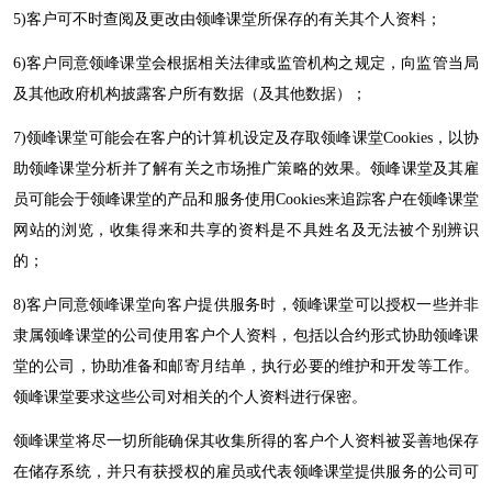
5)
客户可不时查阅及更改由
领峰
课堂所保存的有关其个人资料；
6)
客户同意
领峰
课堂会根据相关法律或监管机构之规定，向监管当局
及其他政府机构披露客户所有数据（及其他数据）；
7)领峰
课堂可能会在客户的计算机设定及存取
领峰
课堂
Cookies
，以协
助
领峰
课堂分析并了解有关之市场推广策略的效果。
领峰
课堂及其雇
员可能会于
领峰
课堂的产品和服务使用
Cookies
来追踪客户在
领峰
课堂
网
站的浏览，收集得来和共享的资料是不具姓名及无法被个别辨识
的；
8)
客户同意
领峰
课堂向客户提供服务时，
领峰
课堂可以授权一些并非
隶属
领峰
课堂的公司使用客户个人资料，包括以合约形式协助
领峰
课
堂的公司，协助准备和邮寄月结单，执行必要的维护和开发等工作。
领峰
课堂要求这些公司对相关的个人资料进行保密。
领峰
课堂将尽一切所能确保其收集所得的客户个人资料被妥善地保存
在储存系统，并只有获授权的雇员或代表
领峰
课堂提供服务的公司可