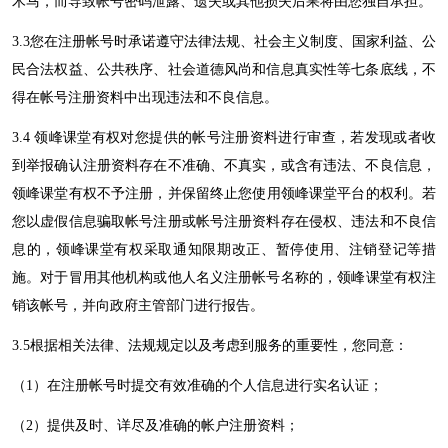
木马，而导致帐号密码泄露、遗失或其他损失后果将由您独自承担。
3.3您在注册帐号时承诺遵守法律法规、社会主义制度、国家利益、公
民合法权益、公共秩序、社会道德风尚和信息真实性等七条底线，不
得在帐号注册资料中出现违法和不良信息。
3.4
领峰课堂
有权对您提供的帐号注册资料进行审查，若发现或者收
到举报确认注册资料存在不准确、不真实，或含有违法、不良信息，
领峰课堂
有权不予注册，并保留终止您使用
领峰课堂
平台的权利。若
您以虚假信息骗取帐号注册或帐号注册资料存在侵权、违法和不良信
息的，
领峰课堂
有权采取通知限期改正、暂停使用、注销登记等措
施。对于冒用其他机构或他人名义注册帐号名称的，
领峰课堂
有权注
销该帐号，并向政府主管部门进行报告。
3.5根据相关法律、法规规定以及考虑到服务的重要性，您同意：
（
1）在注册帐号时提交有效准确的个人信息进行实名认证；
（
2）提供及时、详尽及准确的帐户注册资料；