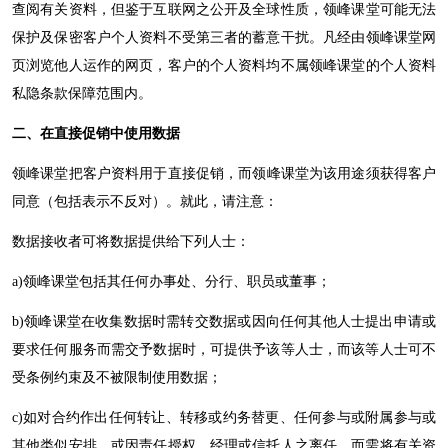
查阅有关资料，但鉴于互联网之公开及全球性质，
领峰
课堂可能无法
保护及保密客户个人资料不受第三者的蓄意干扰。凡经由
领峰
课堂网
页浏览他人运作的网页，客户的个人资料均不属
领峰
课堂的个人资料
私隐条款保障范围内。
二、在直接促销中使用数据
领峰
课堂把客户资料用于直接促销，而
领峰
课堂为该用途须获得客户
同意（包括表示不反对）。就此，请注意：
数据接收者可将数据提供给下列人士：
a)领峰
课堂包括其任何办事处、分行、职员或董事；
b)领峰
课堂在收集数据时需转交数据或因向任何其他人士提出申请或
要求任何服务而需交予数据时，可提供予该等人士，而该等人士可不
受条例约束及不被限制使用数据；
c)
如对合约作出任何转让、转移或约务替更、任何参与或附属参与或
其他类似安排，或因责任授权，经理或信托人之离任，而需将有关资