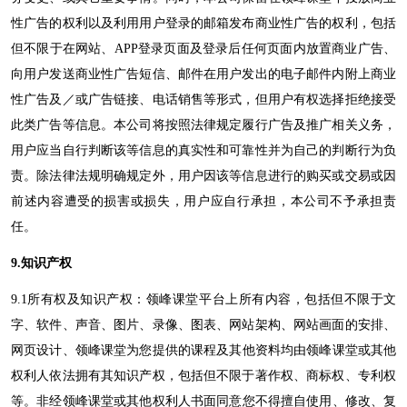
性广告的权利以及利用用户登录的邮箱发布商业性广告的权利，包括
但不限于在网站、
APP登录页面及登录后任何页面内放置商业广告、
向用户发送商业性广告短信、邮件在用户发出的电子邮件内附上商业
性广告及／或广告链接、电话销售等形式，但用户有权选择拒绝接受
此类广告等信息。本公司将按照法律规定履行广告及推广相关义务，
用户应当自行判断该等信息的真实性和可靠性并为自己的判断行为负
责。除法律法规明确规定外，用户因该等信息进行的购买或交易或因
前述内容遭受的损害或损失，用户应自行承担，本公司不予承担责
任。
9.
知识产权
9
.
1
所有权及知识产权：
领峰课堂
平台上所有内容，包括但不限于文
字、软件、声音、图片、录像、图表、网站架构、网站画面的安排、
网页设计、
领峰课堂
为您提供的课程及其他资料均由
领峰课堂
或其他
权利人依法拥有其知识产权，包括但不限于著作权、商标权、专利权
等。非经
领峰课堂
或其他权利人书面同意您不得擅自使用、修改、复