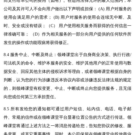
而支付给本公司的费用（如有）。在适用法律允许的最大范围内，本
公司及其许可人不会向用户做出以下声明或担保：
(A) 用户对服务的
使用会满足用户的需求； (B) 用户对服务的使用会连续无中断、及
时、安全或没有错误；（C） 用户使用相关服务而获得的任何信息一
律准确可靠； （D）作为相关服务的一部分向用户提供的任何软件所
发生的操作或功能瑕疵将获得修正。
8
.4 服务中止、中断及终止：
领峰课堂
出于自身商业决策、执行行政
/
司法机关的命令、维护本服务的安全、维护其他用户的正常使用与数
据安全、回应其他主体的侵权诉求等理由，或者
领峰课堂
根据自身的
判断，认为您的行为涉嫌违反本协议内容或涉嫌违反法律法规的规定
的，则
领峰课堂
有权变更、中止、中断或终止向您提供服务，且无须
向您或任何第三方承担责任。
8
.5 所有发给您的通知都可通过用户短信、站内信、电话、电子邮
件、常规的信件或在
领峰课堂
平台显著位置公告的方式进行传送。
领
峰课堂
将通过上述方法之一将消息传递给您，告知您协议的修改、服
务变更、或其它重要事情。同时，本公司保留在
领峰课堂
中投放商业