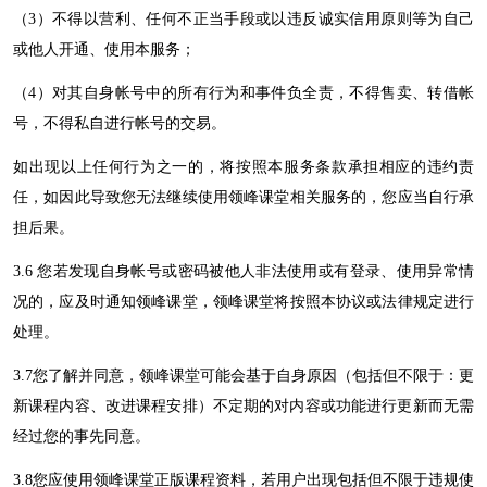
（
3）不得以营利、任何不正当手段或以违反诚实信用原则等为自己
或他人开通、使用本服务；
（
4）对其自身帐号中的所有行为和事件负全责，不得售卖、转借帐
号，不得私自进行帐号的交易。
如出现以上任何行为之一的，将按照本服务条款承担相应的违约责
任，如因此导致您无法继续使用
领峰课堂
相关服务的，您应当自行承
担后果。
3.6 您若发现自身帐号或密码被他人非法使用或有登录、使用异常情
况的，应及时通知
领峰课堂
，
领峰课堂
将按照本协议或法律规定进行
处理。
3.
7
您了解并同意，
领峰课堂
可能会基于自身原因（包括但不限于：更
新课程内容、改进课程安排）不定期的对内容或功能进行更新而无需
经过您的事先同意。
3.
8
您应使用
领峰课堂
正版课程资料，若用户出现包括但不限于违规使