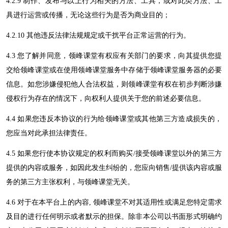
4
.2.9 制作、发布与以上行为相关的方法、工具，或对此类方法、工
具进行运营或传播，无论这些行为是否为商业目的；
4
.2.10 其他违反法律法规规定或干扰平台正常运营的行为。
4
.3 您了解并同意，
领峰课堂
有权应有关部门的要求，向其提供您提
交给
领峰课堂
或在使用
领峰课堂
服务中存储于
领峰课堂
服务器的必要
信息。如您涉嫌侵犯他人合法权益，则
领峰课堂
有权在初步判断涉嫌
侵权行为存在的情况下，向权利人提供关于您的前述必要信息。
4
.
4
如果您违反本协议的行为给
领峰课堂
或其他第三方造成损失的，
您应当对此承担法律责任。
4
.
5
如果您行使本协议规定的权利而购买
/接受
领峰课堂
以外的第三方
提供的内容或服务，如因此发生纠纷的，您应向销售
/提供该内容或服
务的第三方主张权利，与
领峰课堂
无关。
4
.
6
对于在本平台上的内容
,
领峰课堂
不对其适用性或满足您特定需求
及目的进行任何明示或者默示的担保。除非本公司以书面形式明确约