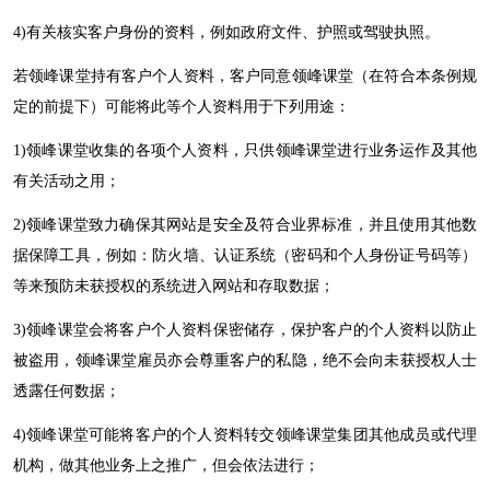
4)
有关核实客户身份的资料，例如政府文件、护照或驾驶执照。
若
领峰
课堂持有客户个人资料，客户同意
领峰
课堂（在符合本条例规
定的前提下）可能将此等个人资料用于下列用途：
1)领峰
课堂收集的各项个人资料，只供
领峰
课堂进行业务运作及其他
有关活动之用；
2)领峰
课堂致力确保其网站是安全及符合业界标准，并且使用其他数
据保障工具，例如：防火墙、认证系统（密码和个人身份证号码等）
等来预防未获授权的系统进入网站和存取数据；
3)领峰
课堂会将客户个人资料保密储存，保护客户的个人资料以防止
被盗用，
领峰
课堂雇员亦会尊重客户的私隐，绝不会向未获授权人士
透露任何数据；
4)领峰
课堂可能将客户的个人资料转交
领峰
课堂集团其他成员或代理
机构，做其他业务上之推广，但会依法进行；