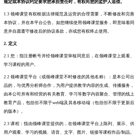
规定或本协议约定要求您承担责任时，有权向您的监护人追偿。
1.3
领峰课堂
有权根据法律规范及运营的合理需要，不断修改和完善
本协议，并在本平台公告。如您继续使用
领峰课堂
服务，即意味着同
意并自愿遵守修改后的协议条款，亦或您有权终止使用。
2. 定义
2.1 您：指注册帐号并经
领峰课堂
审核同意后，在
领峰课堂
上观看、
学习课程的用户。
2.2
领峰课堂
平台（或
领峰课堂
不时修改的其他名称）：是
本公司
出
品的，与优秀
分析师
合作，为用户提供教学内容的生成、传播服务，
由
本公司
所有和经营的有关教育、学习等数字内容聚合、管理的线上
教育产品，包括但不限于
web端及其各移动端（包括但不限于更新后
的版本）。
2.3 课程：指由
领峰课堂
提供的，在
领峰课堂
平台上陈列、展示、供
用户观看、学习的视频、语音、文字、图片、链接等课程作品
/制品。