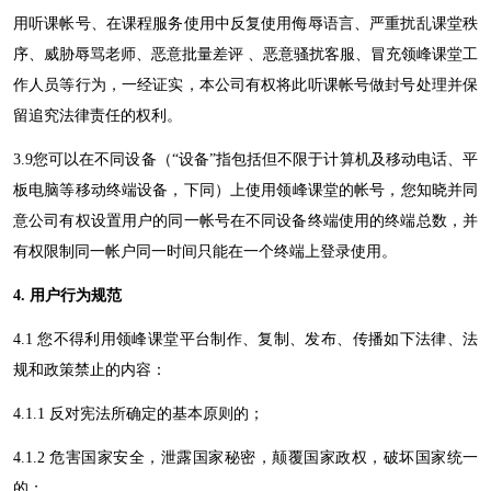
用听课帐号、在课程服务使用中反复使用侮辱语言、严重扰乱课堂秩
序、威胁辱骂老师、恶意批量差评
、恶意骚扰客服、冒充
领峰课堂
工
作人员等行为，一经证实，本公司有权将此听课帐号做封号处理并保
留追究法律责任的权利。
3
.
9
您可以在不同设备（
“设备”指包括但不限于计算机及移动电话、平
板电脑等移动终端设备，下同）上使用
领峰课堂
的帐号，您知晓并同
意公司有权设置用户的同一帐号在不同设备终端使用的终端总数，并
有权限制同一帐户同一时间只能在一个终端上登录使用。
4
. 用户行为规范
4
.1 您不得利用
领峰课堂
平台制作、复制、发布、传播如下法律、法
规和政策禁止的内容：
4
.1.1 反对宪法所确定的基本原则的；
4
.1.2 危害国家安全，泄露国家秘密，颠覆国家政权，破坏国家统一
的；