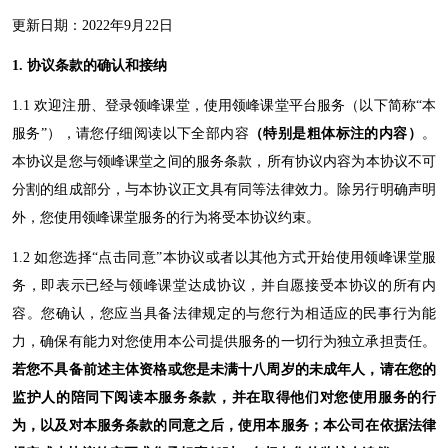
更新日期：
2022
年
9
月
22
日
1. 协议条款的确认和接纳
1.1 欢迎注册、登录
领峰课堂
，使用
领峰课堂
平台服务（以下简称
“本
服务”），请您仔细阅读以下全部内容
（特别是粗体标注的内容）
。
本协议是您与
领峰课堂
之间的服务条款，所有协议内容为本协议不可
分割的组成部分，与本协议正文具有同等法律效力。除另行明确声明
外，您使用
领峰课堂
服务的行为将受本协议约束。
1.2 如您选择“点击同意”本协议或者以其他方式开始使用
领峰课堂
服
务，即表示已经与
领峰课堂
达成协议，并自愿接受本协议的所有内
容。您确认，您应当具备法律规定的与您行为相适应的民事行为能
力，确保有能力对您使用本公司提供服务的一切行为独立承担责任。
若您不具备前述主体资格或您是未满十八周岁的未成年人，请在您的
监护人的陪同下阅读本服务条款，并在取得他们对您使用服务的行
为，以及对本服务条款的同意之后，使用本服务；本公司在依据法律