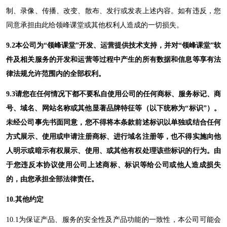
制、录像、传播、改变、散布、发行或发表上述内容。如有违反，您
同意承担由此给
领峰课堂
或其他权利人造成的一切损失。
9.2
本
公司为
“领峰
课堂
”开发、运营提供技术支持，并对“领峰
课堂
”软
件及相关服务的开发和运营等过程中产生的所有数据和信息等享有法
律法规允许范围内的全部权利。
9.3请您在任何情况下都不要私自使用公司
的
任何商标、服务标记、商
号、域名、网站名称或其他显著品牌特征等（以下统称为
“标识”）。
未经公司事先书面同意，您不得将本条款前述标识以单独或结合任何
方式展示、使用或申请注册商标、进行域名注册等，也不得实施向他
人明示或暗示有权展示、使用、或其他有权处理该些标识的行为。由
于您违反本协议使用公司上述商标、标识等给公司或他人造成损失
的，由您承担全部法律责任。
10.
其他约定
10.1
为保证产品、服务的安全性及产品功能的一致性，本公司可能会