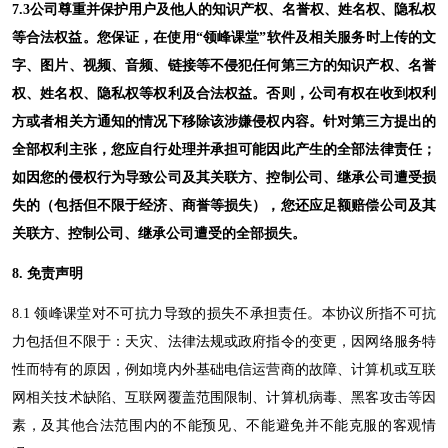
7.3公司尊重并保护用户及他人的知识产权、名誉权、姓名权、隐私权
等合法权益。您保证，在使用“领峰
课堂
”软件及相关服务时上传的文
字、图片、视频、音频、链接等不侵犯任何第三方的知识产权、名誉
权、姓名权、隐私权等权利及合法权益。否则，公司有权在收到权利
方或者相关方通知的情况下移除该涉嫌侵权内容。针对第三方提出的
全部权利主张，您应自行处理并承担可能因此产生的全部法律责任；
如因您的侵权行为导致公司及其关联方、控制公司、继承公司遭受损
失的（包括但不限于经济、商誉等损失），您还应足额赔偿公司及其
关联方、控制公司、继承公司遭受的全部损失。
8
. 免责声明
8
.1
领峰课堂
对不可抗力导致的损失不承担责任。本协议所指不可抗
力包括但不限于：天灾、法律法规或政府指令的变更，因网络服务特
性而特有的原因，例如境内外基础电信运营商的故障、计算机或互联
网相关技术缺陷、互联网覆盖范围限制、计算机病毒、黑客攻击等因
素，及其他合法范围内的不能预见、不能避免并不能克服的客观情