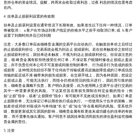
意持仓单的资金情况。提醒，跨周末会收取过夜利息，过夜 利息的情况也需考虑
在内。
4. 挂单及止损获利设置的有效期
挂单及止损获利设置在通常情况下长期有效。如果发生以下任何一种情况，订单
将被取消： a.客户在市场达到客户指定的价格水平之前手动取消订单; 或 b.客户
设置了到期时间并且已经到期
注意：大多数订单应由领峰贵金属的交易平台自动执行。在触发挂单价之后经过
的止损或获利价位，交易系统会视为到达止 损或获利。若在挂单触发价之前经过
止损或获利价位，因挂单还未触发，不视为到达止损或获利价位。但应该注意的
是，领 峰贵金属有权拒绝接受任何订单，不保证客户能随时修改止损或止盈设
定，亦不负责任何本公司不可直接或间接控制的事件、 行为或非行为造成的损失
或损害，这种情况包括但不限于任何由于传输或通讯设施故障造成的订单或信息
传输的延迟或不准 确带来的损失或损害。在交易手续上，因为各种原因，想设定
止损或止盈，可能无法执行，而指令仍然依照旧的指示进行， 因此而引致的损
失，领峰贵金属概不负责，客户明白及接受，此为使用网上交易平台进行交易的
其中一种需要承受的风险。 下达某些旨在将损失限制在特定金额的指令（例
如“止损”指令，或者“止损限价”指令）有可能并不见效或没有执行。如果订 单是
止损限价单，无法保证订单以限价执行或会执行。一些使用头寸合并的策略，例
如差价或同价对敲或许与单纯做“长仓” 或“短仓”存在着相同的风险。受系统升
级，数据更新或其它原因的影响，领峰贵金属有权更改未成功建仓的挂单的有效
期， 而不需事先做出通知。客户同意不就因挂单取消而损失的潜在盈利追究领峰
贵金属的责任。
5. 注资