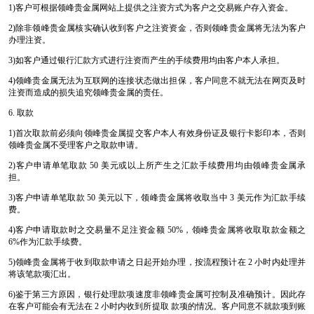
1)客户可根据领峰贵金属网站上提供之注资方式为客户之交易账户存入资金。
2)除非领峰贵金属核实确认收到客户之注资资金，否则领峰贵金属将无法为客户
办理注资。
3)如客户通过银行汇款方式进行注资而产生的手续费用均由客户本人承担。
4)领峰贵金属无法为互联网的连接状态做出担保，客户同意不就无法在网页及时
注资而造成的损失追究领峰贵金属的责任。
6. 取款
1)首次取款前必须向领峰贵金属提交客户本人有效身份证及银行卡影印本，否则
领峰贵金属不受理客户之取款申请。
2)客户申请单笔取款 50 美元或以上所产生之汇款手续费用均由领峰贵金属承
担。
3)客户申请单笔取款 50 美元以下，领峰贵金属将收取当中 3 美元作为汇款手续
费。
4)客户申请取款时之交易量不足注资金额 50%，领峰贵金属将收取取款金额之
6%作为汇款手续费。
5)领峰贵金属将于收到取款申请之日起开始办理，按流程预计在 2 小时内处理并
将该笔款项汇出。
6)鉴于第三方原因，银行处理款项速度非领峰贵金属可控制及准确预计。因此存
在客户可能会有无法在 2 小时内收到所提取 款项的情况。客户同意不就款项到账