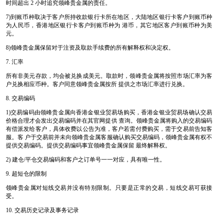
时间超出 2 小时追究领峰贵金属的责任。
7)到账币种取决于客户所持收款银行卡所在地区，大陆地区银行卡客户到账币种
为人民币，香港地区银行卡客户到账币种为 港币，其它地区客户到账币种为美
元。
8)领峰贵金属保留对于注资及取款手续费的所有解释权和决定权。
7. 汇率
所有非美元存款，均会被兑换成美元。取款时，领峰贵金属将按照市场汇率为客
户兑换相应币种。客户同意领峰贵金属按所 提供之市场汇率进行兑换。
8. 交易编码
1)交易编码由领峰贵金属向香港金银业贸易场购买，香港金银业贸易场确认交易
价格合理才会发出交易编码并在其官网提供 查询。领峰贵金属将购入的交易编码
有偿派发给客户，具体收费以公告为准，客户若需付费购买，需于交易前告知客
服。客 户于交易前并未向领峰贵金属客服确认购买交易编码，领峰贵金属有权不
提供交易编码。提供交易编码事宜领峰贵金属保留 最终解释权。
2) 建仓/平仓交易编码和客户之订单号一一对应，具有唯一性。
9. 超短仓的限制
领峰贵金属对短线交易并没有特别限制。只要是正常的交易，短线交易可获接
受。
10. 交易历史记录及事务记录