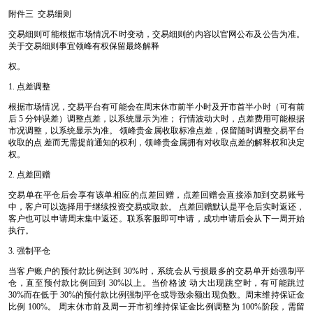
附件三 交易细则
交易细则可能根据市场情况不时变动，交易细则的内容以官网公布及公告为准。
关于交易细则事宜领峰有权保留最终解释
权。
1. 点差调整
根据市场情况，交易平台有可能会在周末休市前半小时及开市首半小时（可有前
后 5 分钟误差）调整点差，以系统显示为准； 行情波动大时，点差费用可能根据
市况调整，以系统显示为准。 领峰贵金属收取标准点差，保留随时调整交易平台
收取的点 差而无需提前通知的权利，领峰贵金属拥有对收取点差的解释权和决定
权。
2. 点差回赠
交易单在平仓后会享有该单相应的点差回赠，点差回赠会直接添加到交易账号
中，客户可以选择用于继续投资交易或取款。 点差回赠默认是平仓后实时返还，
客户也可以申请周末集中返还。联系客服即可申请，成功申请后会从下一周开始
执行。
3. 强制平仓
当客户账户的预付款比例达到 30%时，系统会从亏损最多的交易单开始强制平
仓，直至预付款比例回到 30%以上。当价格波 动大出现跳空时，有可能跳过
30%而在低于 30%的预付款比例强制平仓或导致余额出现负数。周末维持保证金
比例 100%。 周末休市前及周一开市初维持保证金比例调整为 100%阶段，需留