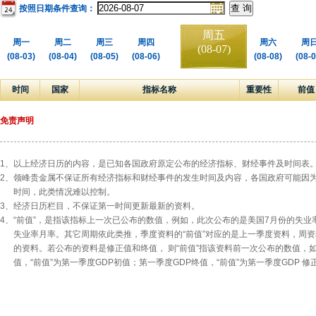
按照日期条件查询：
周五
周一
周二
周三
周四
周六
周
(08-07)
(08-03)
(08-04)
(08-05)
(08-06)
(08-08)
(08-0
时间
国家
指标名称
重要性
前值
免责声明
1、
以上经济日历的内容，是已知各国政府原定公布的经济指标、财经事件及时间表
2、
领峰贵金属不保证所有经济指标和财经事件的发生时间及内容，各国政府可能因
时间，此类情况难以控制。
3、
经济日历栏目，不保证第一时间更新最新的资料。
4、
“前值”，是指该指标上一次已公布的数值，例如，此次公布的是美国7月份的失业率
失业率月率。其它周期依此类推，季度资料的“前值”对应的是上一季度资料，周资
的资料。若公布的资料是修正值和终值， 则“前值”指该资料前一次公布的数值，
值，“前值”为第一季度GDP初值；第一季度GDP终值，“前值”为第一季度GDP 修