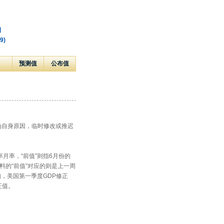
日
9)
预测值
公布值
。
为自身原因，临时修改或推迟
月率，“前值”则指6月份的
料的“前值”对应的则是上一周
如，美国第一季度GDP修正
正值。