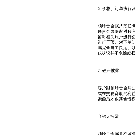
6.
价格、订单执行
领峰贵金属严禁任
峰贵金属保留对账
留对相关账户进行
进行干预、对下单
属完全自主决定。
或决议并不免除或
7.
破产披露
客户跟领峰贵金属
或在交易赚取的利
索偿后才跟其他债
介绍人披露
领峰贵金属并不监