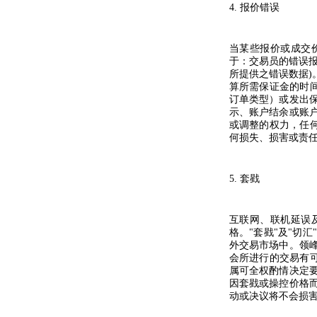
4.
报价错误
当某些报价或成交
于：交易员的错误
所提供之错误数据
)
算所需保证金的时
订单类型）或发出
示、账户结余或账
或调整的权力，任
何损失、损害或责
5.
套戥
互联网、联机延误
格。
"
套戥
"
及
"
切汇
"
外交易市场中。领
会所进行的交易有
属可全权酌情决定
因套戥或操控价格
动或决议将不会损