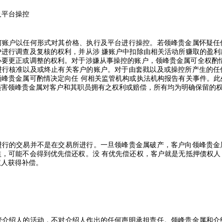
及平台操控
何账户以任何形式对其价格、执行及平台进行操控。若领峰贵金属怀疑任
户进行调查及复核的权利，并从涉
嫌账户中扣除由相关活动所赚取的盈利
必要更正或调整的权利。对于涉嫌从事操控的账户，领峰贵金属可全权酌
进行核准以及或终止有关客户的账户。对于由套戥以及或操控所产生的任
领峰贵金属可酌情决定向任
何相关监管机构或执法机构报告有关事件。此
损害领峰贵金属对客户和其职员拥有之权利或赔偿，所有均为明确保留的
进行的交易并不是在交易所进行。一旦领峰贵金属破产，客户向领峰贵金
益，可能不会得到优先偿还权。没
有优先偿还权，客户就是无抵押债权人
权人获得补偿。
管介绍人的活动，不对介绍人作出的任何声明承担责任。领峰贵金属和介