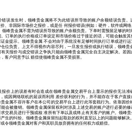
价错误发生时，领峰贵金属将不为此错误所导致的账户余额错误负责。
报价、非国际市场价之报价，或是任
何报价错误
(
例如：硬件，软件或网络
。领峰贵金属不需为错误所导致的账户余额负责。下单时需预留足够的时
间。订单的执行价格或订单设定和市场价格过于接近的话，可能会触发其
保证金提示。领峰贵金属
不会对由于系统没有足够时间执行订单或进行运
户仓位负责。上文不得视作内容尽列，一旦发生报价或执行错误，领峰贵
何有关报价与成交错误之争执只能由领峰贵金属完全自主决定解决。若因
任，客户同意予以
赔偿使领峰贵金属不受损害。
及报价上的误差有时会造成在领峰贵金属交易平台上显示的报价无法准
，或因网络联机的延误而利用
差价获利的行为，并不能存在于客户直接
峰贵金属不容许客户在本公司的交易平台上进行此等套戥行为。依靠因价
可能会被撤销。领峰贵金属保留权利对涉及上述交易的账户进行必要的修
要求交易员进行干预或核
准所有下单以及或终止有关客户的账户。领峰贵
而产生的纠纷。领峰贵金属保留扣起取款的权利直至以上的问题能够解决
害或令领峰贵金属对客户和其职员放弃拥有的任何权力或赔偿。