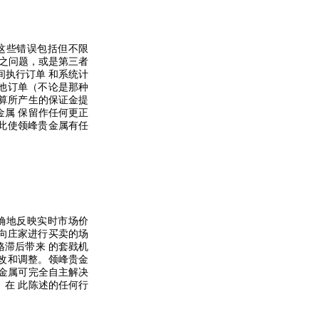
这些错误包括但不限
之问题，或是第三者
间执行订单
和系统计
他订单（不论是那种
算所产生的保证金提
金属
保留作任何更正
此使领峰贵金属有任
确地反映实时市场价
向庄家进行买卖的场
格滞后带来
的套戥机
改和调整。领峰贵金
金属可完全自主解决
。在
此陈述的任何行