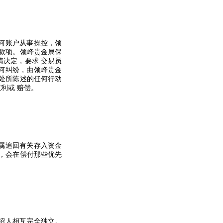
何账户从事操控，领
款项。领峰贵金属保
情决定，要求
交易员
何纠纷，由领峰贵金
处所陈述的任何行动
权利或
赔偿。
属追回有关存入资金
，会在偿付那些优先
绍人相互完全独立。