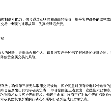
法控制信号能力，信号通过互联网和路由的接收，视乎客户设备的结构或
上交易中出现的通讯故障、失真或延迟负责。
交易
当大的风险，并非适合每个人。请参照客户合约书了解风险的详细介绍。
不降低贵金属交易的风险。
密存放，确保第三者无法取用交易设施。客户同意对所有经电邮传送来的
领峰贵金属发出的指示确实负责，
即使是由第三者发出，这些指示已和客
属的判断相信是客户表面授权。领峰贵金属并没有责任对这个表面权限作
指示或表面权限所采的行动或不采取行动所造成的后果负责。