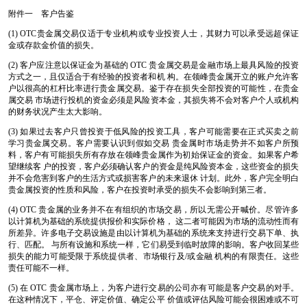
附件一 客户告鉴
(1) OTC贵金属交易仅适于专业机构或专业投资人士，其财力可以承受远超保证
金或存款金价值的损失。
(2) 客户应注意以保证金为基础的 OTC 贵金属交易是金融市场上最具风险的投资
方式之一，且仅适合于有经验的投资者和机 构。在领峰贵金属开立的账户允许客
户以很高的杠杆比率进行贵金属交易。鉴于存在损失全部投资的可能性，在贵金
属交易 市场进行投机的资金必须是风险资本金，其损失将不会对客户个人或机构
的财务状况产生太大影响。
(3) 如果过去客户只曾投资于低风险的投资工具，客户可能需要在正式买卖之前
学习贵金属交易。客户需要认识到假如交易 贵金属时市场走势并不如客户所预
料，客户有可能损失所有存放在领峰贵金属作为初始保证金的资金。如果客户希
望继续客 户的投资，客户必须确认客户的资金是纯风险资本金，这些资金的损失
并不会危害到客户的生活方式或损害客户的未来退休 计划。此外，客户完全明白
贵金属投资的性质和风险，客户在投资时承受的损失不会影响到第三者。
(4) OTC 贵金属的业务并不在有组织的市场交易，所以无需公开喊价。尽管许多
以计算机为基础的系统提供报价和实际价格， 这二者可能因为市场的流动性而有
所差异。许多电子交易设施是由以计算机为基础的系统来支持进行交易下单、执
行、匹配。 与所有设施和系统一样，它们易受到临时故障的影响。客户收回某些
损失的能力可能受限于系统提供者、市场银行及/或金融 机构的有限责任。这些
责任可能不一样。
(5) 在 OTC 贵金属市场上，为客户进行交易的公司亦有可能是客户交易的对手。
在这种情况下，平仓、评定价值、确定公平 价值或评估风险可能会很困难或不可