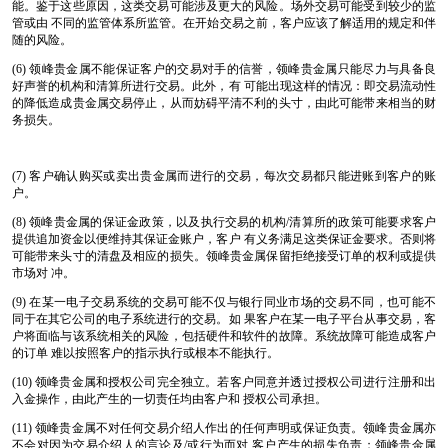
能。鉴于这些原因，这类交易可能涉及更大的风险。场外交易可能受到较少的监
管或由 不同的监管体系所监管。在开始交易之前，客户应该了解适用的规定和伴
随的风险。
(6) 领峰贵金属不能保证客户的交易对手的信誉，领峰贵金属只能尽力与具备良
好声誉的机构和清算所进行交易。此外，有 可能出现这样的情况：即交易流动性
的降低造成贵金属交易停止，从而妨碍平清不利的头寸，由此可能带来相当的财
务损失。
(7) 客户确认购买或卖出贵金属而进行的交易，每次交易都只能进账到客户的账
户。
(8) 领峰贵金属的保证金政策，以及执行交易的机构/清算所的政策可能要求客户
提供追加资金以便维持其保证金账户，客户 有义务满足这类保证金要求。否则将
可能带来头寸的清盘及相应的损失。领峰贵金属保留拒绝接受订单的权利或提供
市场对 冲。
(9) 在某一电子交易系统的交易可能不仅与银行同业市场的交易不同，也可能不
同于在其它公司的电子系统进行的交易。如 果客户在某一电子平台从事交易，客
户将面临与该系统相关的风险，包括硬件和软件的故障。系统故障可能造成客户
的订单 难以按照客户的指示执行或根本不能执行。
(10) 领峰贵金属和授权公司完全独立。若客户同意并透过授权公司进行注册和出
入金操作，由此产生的一切责任均由客户和 授权公司承担。
(11) 领峰贵金属不对任何交易介绍人作出的任何声明或保证负责。领峰贵金属亦
不会对因为交易介绍人的言论及/或行为而对 客户产生的损失负责；领峰贵金属