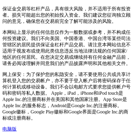
保证金交易等杠杆产品，具有很大风险，并不适用于所有投资
者。损失可能超出您的初始投入资金。我们建议您征询独立顾
问的意见，确保您在交易前完全了解可能涉及的风险。
本网站上显示的任何信息仅作为一般数据或参考，并不构成任
何投资建议。我们不向美国、中国香港、中国台湾等某些司法
管辖区的居民提供保证金杠杆产品交易。请注意本网站信息不
适用于视发布或使用此类信息违反当地法律法规的任何国家/
地区的任何居民。在您决定交易或继续持有任何金融产品前，
请务必阅读理解并同意我们的产品披露声明和其他相关文件。
网上保安：为了保护您的私隐安全，请不要使用公共或共享计
算机登入您的交易帐户，亦不要于登入帐户后将密码保存于任
何计算机或移动设备。我们不会以电邮方式要求您提供帐户号
码和密码等私人数据。 Apple，iPad，iPhone和iPod touch是
Apple Inc.的注册商标并在美国和其他国家注册。App Store是
Apple Inc.的服务标志，Android是Google Inc.的注册商标。
Google徽标，Google Play徽标和Google界面是Google Inc.的商
标或注册商标。
电脑版