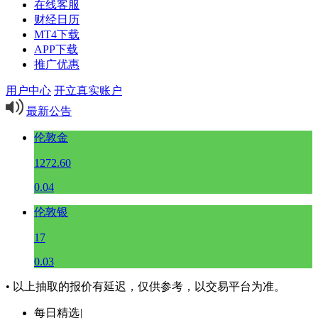
在线客服
财经日历
MT4下载
APP下载
推广优惠
用户中心
开立真实账户
最新公告
伦敦金
1272.60
0.04
伦敦银
17
0.03
• 以上抽取的报价有延迟，仅供参考，以交易平台为准。
每日精选
|