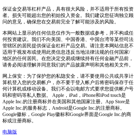
保证金交易等杠杆产品，具有很大风险，并不适用于所有投资
者。损失可能超出您的初始投入资金。我们建议您征询独立顾
问的意见，确保您在交易前完全了解可能涉及的风险。
本网站上显示的任何信息仅作为一般数据或参考，并不构成任
何投资建议。我们不向美国、中国香港、中国台湾等某些司法
管辖区的居民提供保证金杠杆产品交易。请注意本网站信息不
适用于视发布或使用此类信息违反当地法律法规的任何国家/
地区的任何居民。在您决定交易或继续持有任何金融产品前，
请务必阅读理解并同意我们的产品披露声明和其他相关文件。
网上保安：为了保护您的私隐安全，请不要使用公共或共享计
算机登入您的交易帐户，亦不要于登入帐户后将密码保存于任
何计算机或移动设备。我们不会以电邮方式要求您提供帐户号
码和密码等私人数据。 Apple，iPad，iPhone和iPod touch是
Apple Inc.的注册商标并在美国和其他国家注册。App Store是
Apple Inc.的服务标志，Android是Google Inc.的注册商标。
Google徽标，Google Play徽标和Google界面是Google Inc.的商
标或注册商标。
电脑版