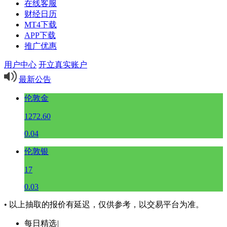
在线客服
财经日历
MT4下载
APP下载
推广优惠
用户中心
开立真实账户
最新公告
伦敦金
1272.60
0.04
伦敦银
17
0.03
• 以上抽取的报价有延迟，仅供参考，以交易平台为准。
每日精选
|