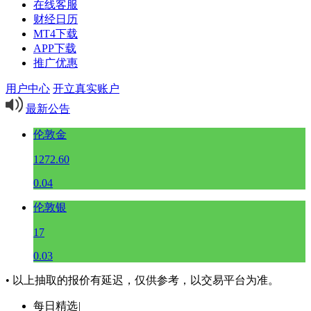
在线客服
财经日历
MT4下载
APP下载
推广优惠
用户中心
开立真实账户
最新公告
伦敦金
1272.60
0.04
伦敦银
17
0.03
• 以上抽取的报价有延迟，仅供参考，以交易平台为准。
每日精选
|