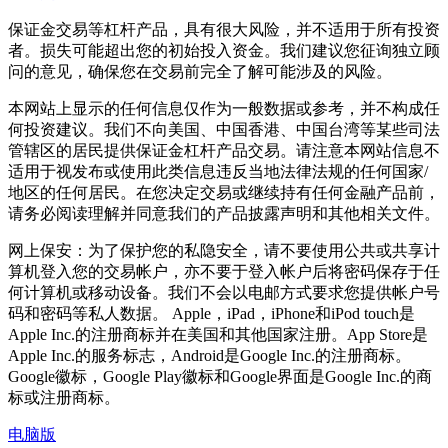
保证金交易等杠杆产品，具有很大风险，并不适用于所有投资
者。损失可能超出您的初始投入资金。我们建议您征询独立顾
问的意见，确保您在交易前完全了解可能涉及的风险。
本网站上显示的任何信息仅作为一般数据或参考，并不构成任
何投资建议。我们不向美国、中国香港、中国台湾等某些司法
管辖区的居民提供保证金杠杆产品交易。请注意本网站信息不
适用于视发布或使用此类信息违反当地法律法规的任何国家/
地区的任何居民。在您决定交易或继续持有任何金融产品前，
请务必阅读理解并同意我们的产品披露声明和其他相关文件。
网上保安：为了保护您的私隐安全，请不要使用公共或共享计
算机登入您的交易帐户，亦不要于登入帐户后将密码保存于任
何计算机或移动设备。我们不会以电邮方式要求您提供帐户号
码和密码等私人数据。 Apple，iPad，iPhone和iPod touch是
Apple Inc.的注册商标并在美国和其他国家注册。App Store是
Apple Inc.的服务标志，Android是Google Inc.的注册商标。
Google徽标，Google Play徽标和Google界面是Google Inc.的商
标或注册商标。
电脑版