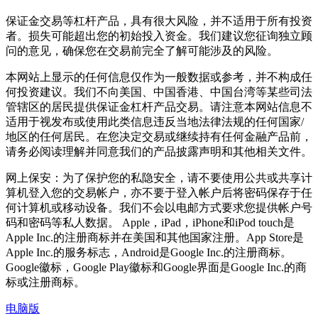
保证金交易等杠杆产品，具有很大风险，并不适用于所有投资
者。损失可能超出您的初始投入资金。我们建议您征询独立顾
问的意见，确保您在交易前完全了解可能涉及的风险。
本网站上显示的任何信息仅作为一般数据或参考，并不构成任
何投资建议。我们不向美国、中国香港、中国台湾等某些司法
管辖区的居民提供保证金杠杆产品交易。请注意本网站信息不
适用于视发布或使用此类信息违反当地法律法规的任何国家/
地区的任何居民。在您决定交易或继续持有任何金融产品前，
请务必阅读理解并同意我们的产品披露声明和其他相关文件。
网上保安：为了保护您的私隐安全，请不要使用公共或共享计
算机登入您的交易帐户，亦不要于登入帐户后将密码保存于任
何计算机或移动设备。我们不会以电邮方式要求您提供帐户号
码和密码等私人数据。 Apple，iPad，iPhone和iPod touch是
Apple Inc.的注册商标并在美国和其他国家注册。App Store是
Apple Inc.的服务标志，Android是Google Inc.的注册商标。
Google徽标，Google Play徽标和Google界面是Google Inc.的商
标或注册商标。
电脑版