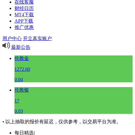
在线客服
财经日历
MT4下载
APP下载
推广优惠
用户中心
开立真实账户
最新公告
伦敦金
1272.60
0.04
伦敦银
17
0.03
• 以上抽取的报价有延迟，仅供参考，以交易平台为准。
每日精选
|