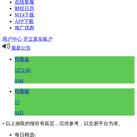
在线客服
财经日历
MT4下载
APP下载
推广优惠
用户中心
开立真实账户
最新公告
伦敦金
1272.60
0.04
伦敦银
17
0.03
• 以上抽取的报价有延迟，仅供参考，以交易平台为准。
每日精选
|