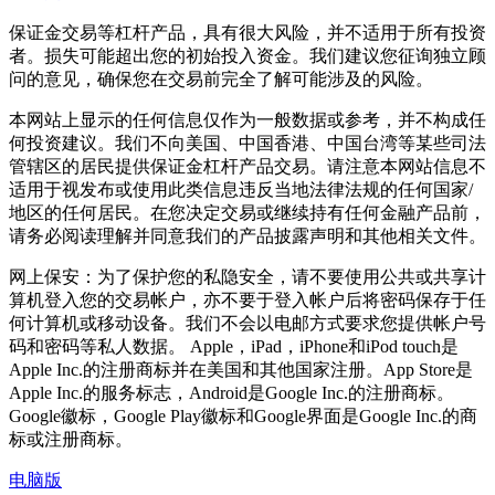
保证金交易等杠杆产品，具有很大风险，并不适用于所有投资
者。损失可能超出您的初始投入资金。我们建议您征询独立顾
问的意见，确保您在交易前完全了解可能涉及的风险。
本网站上显示的任何信息仅作为一般数据或参考，并不构成任
何投资建议。我们不向美国、中国香港、中国台湾等某些司法
管辖区的居民提供保证金杠杆产品交易。请注意本网站信息不
适用于视发布或使用此类信息违反当地法律法规的任何国家/
地区的任何居民。在您决定交易或继续持有任何金融产品前，
请务必阅读理解并同意我们的产品披露声明和其他相关文件。
网上保安：为了保护您的私隐安全，请不要使用公共或共享计
算机登入您的交易帐户，亦不要于登入帐户后将密码保存于任
何计算机或移动设备。我们不会以电邮方式要求您提供帐户号
码和密码等私人数据。 Apple，iPad，iPhone和iPod touch是
Apple Inc.的注册商标并在美国和其他国家注册。App Store是
Apple Inc.的服务标志，Android是Google Inc.的注册商标。
Google徽标，Google Play徽标和Google界面是Google Inc.的商
标或注册商标。
电脑版