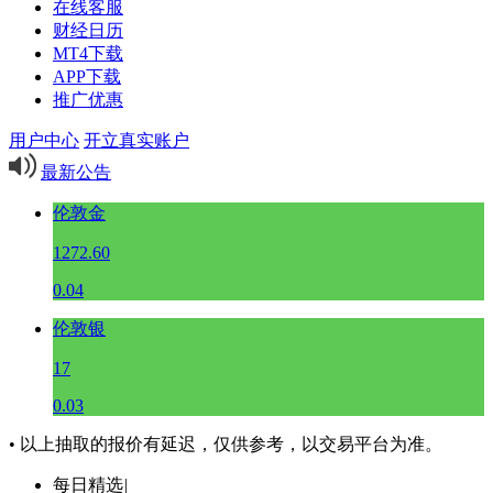
在线客服
财经日历
MT4下载
APP下载
推广优惠
用户中心
开立真实账户
最新公告
伦敦金
1272.60
0.04
伦敦银
17
0.03
• 以上抽取的报价有延迟，仅供参考，以交易平台为准。
每日精选
|