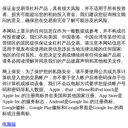
保证金交易等杠杆产品，具有很大风险，并不适用于所有投资
者。损失可能超出您的初始投入资金。我们建议您征询独立顾
问的意见，确保您在交易前完全了解可能涉及的风险。
本网站上显示的任何信息仅作为一般数据或参考，并不构成任
何投资建议。我们不向美国、中国香港、中国台湾等某些司法
管辖区的居民提供保证金杠杆产品交易。请注意本网站信息不
适用于视发布或使用此类信息违反当地法律法规的任何国家/
地区的任何居民。在您决定交易或继续持有任何金融产品前，
请务必阅读理解并同意我们的产品披露声明和其他相关文件。
网上保安：为了保护您的私隐安全，请不要使用公共或共享计
算机登入您的交易帐户，亦不要于登入帐户后将密码保存于任
何计算机或移动设备。我们不会以电邮方式要求您提供帐户号
码和密码等私人数据。 Apple，iPad，iPhone和iPod touch是
Apple Inc.的注册商标并在美国和其他国家注册。App Store是
Apple Inc.的服务标志，Android是Google Inc.的注册商标。
Google徽标，Google Play徽标和Google界面是Google Inc.的商
标或注册商标。
电脑版