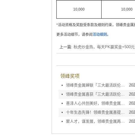
10,000
10,000
*活动资格及奖励受条款及细则约束，领峰贵金属
更多活动细节，请参阅
活动细则
。
上一篇:
秋虎炒金热，每天PK赢奖金+500
领峰奖项
•
领峰贵金属蝉联「三大最活跃伦敦金/银交易商」，交易量飙涨再登榜！
202
•
领峰贵金属喜获「三大最活跃伦敦金/银交易商」认证！交易量遥遥领先！
202
•
善泽人心共创美好，领峰贵金属喜获「商界展关怀10+」殊荣
202
•
十年生态先锋！领峰贵金属喜提「10+绿色办公室」大奖认证
202
•
聚人才，谋发展，领峰贵金属再获ERB「人才企业」嘉奖
202