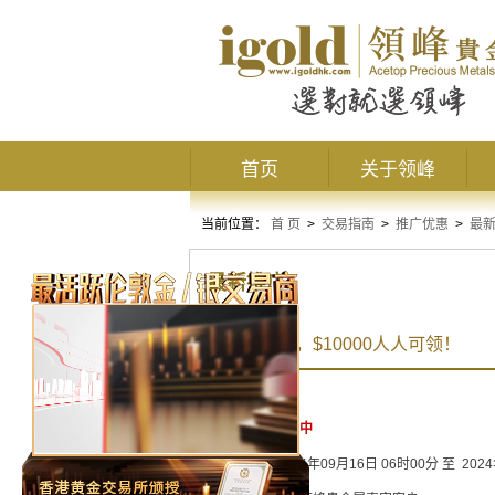
首页
关于领峰
当前位置：
首 页
>
交易指南
>
推广优惠
>
最
最新推广
黄金周礼遇，$10000人人可领！
活动状态：
进行中
活动时间：
2024年09月16日 06时00分 至 202