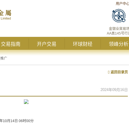
用户中
金银业貿易
AA类145号行
交易指南
开户交易
环球财经
领峰分析
新推广
返回目录页
2024年09月16日
4年10月14日 06时00分