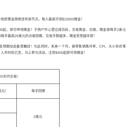
抢抓黄金周绝佳布局节点，每人最高可领$10000赠金！
00起，即可申领赠金！于用户中心登记成功后，交易黄金、白银，赠金按每手2美元
加每手最高26美元的点差回赠，交易手数越多，赠金奖赏越丰厚！
降息预期动态备受瞩目！与此同时，未来一个月，美零售销售月率、CPI、大小非农等
入市时机已至，马上参与活动，注资$400起即可领赠金！
20天内交易）
美元）
每手回赠
2美元