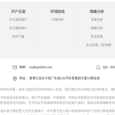
开户交易
环球财经
领峰分析
开立真实账户
行情分析
专家分析
开立模拟账户
领峰分析
软件下载
实况讲堂
实况讲堂（软件版）
电邮：
cs@igoldhk.com
QQ：800
地址：
香港九龙尖沙咀广东道100号彩星集团大厦19楼全层
所有投资者。损失可能超出您的初始投入资金。我们建议您征询独立顾问的意见，确
并不构成任何投资建议。我们不向美国、中国香港、中国台湾等某些司法管辖区的居民
家/地区的任何居民。在您决定交易或继续持有任何金融产品前，请务必阅读理解并
共或共享计算机登入您的交易帐户，亦不要于登入帐户后将密码保存于任何计算机或移