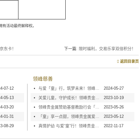
拥有活动最终解释权。
元京东卡！
下一篇:
限时福利，交易乐享双倍积分！
返回目录页
领峰慈善
4-07-12
•
与爱「童」行，筑梦未来！领峰贵金属鼎力支持乐善「糖」甜心行动
2024-05-27
4-05-13
•
关爱儿童，守护成长！领峰贵金属荣获2023培幼会「年度纯金伙伴」奖项！
2023-10-19
4-03-20
•
领峰贵金属赞助基督教励行会「2人3足励同行」慈善活动，弘扬传统美德
2023-05-26
4-01-31
•
「童」享一点甜，领峰贵金属爱心赞助乐善「糖」甜心行动
2023-05-12
3-08-29
•
真情护幼 与爱“童”行！领峰贵金属获「培幼关爱企业大奖」
2022-11-17