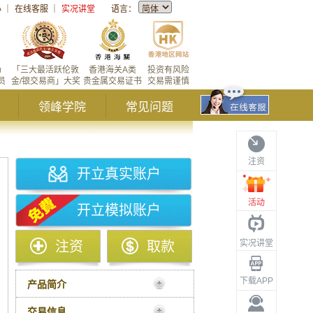
心
｜
在线客服
｜
实况讲堂
语言：
场
「三大最活跃伦敦
香港海关A类
投资有风险
员
金/银交易商」大奖
贵金属交易证书
交易需谨慎
领峰学院
常见问题
注资
开立真实账户
活动
开立模拟账户
实况讲堂
注资
取款
下载APP
产品简介
交易信息