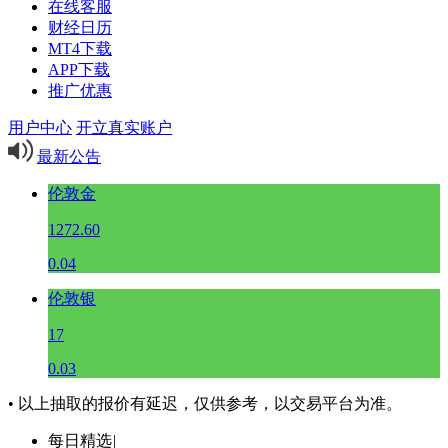
在线客服
财经日历
MT4下载
APP下载
推广优惠
用户中心
开立真实账户
最新公告
伦敦金
1272.60
0.04
伦敦银
17
0.03
• 以上抽取的报价有延迟，仅供参考，以交易平台为准。
每日精选
|