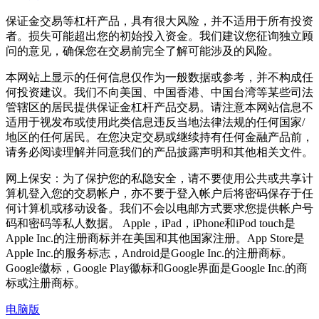
保证金交易等杠杆产品，具有很大风险，并不适用于所有投资
者。损失可能超出您的初始投入资金。我们建议您征询独立顾
问的意见，确保您在交易前完全了解可能涉及的风险。
本网站上显示的任何信息仅作为一般数据或参考，并不构成任
何投资建议。我们不向美国、中国香港、中国台湾等某些司法
管辖区的居民提供保证金杠杆产品交易。请注意本网站信息不
适用于视发布或使用此类信息违反当地法律法规的任何国家/
地区的任何居民。在您决定交易或继续持有任何金融产品前，
请务必阅读理解并同意我们的产品披露声明和其他相关文件。
网上保安：为了保护您的私隐安全，请不要使用公共或共享计
算机登入您的交易帐户，亦不要于登入帐户后将密码保存于任
何计算机或移动设备。我们不会以电邮方式要求您提供帐户号
码和密码等私人数据。 Apple，iPad，iPhone和iPod touch是
Apple Inc.的注册商标并在美国和其他国家注册。App Store是
Apple Inc.的服务标志，Android是Google Inc.的注册商标。
Google徽标，Google Play徽标和Google界面是Google Inc.的商
标或注册商标。
电脑版