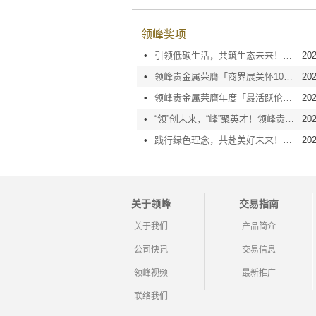
领峰奖项
•
引领低碳生活，共筑生态未来！领峰贵金属荣膺「10+绿色办公室」大奖
202
•
领峰贵金属荣膺「商界展关怀10+」认证，坚守企业责任方能致远
202
•
领峰贵金属荣膺年度「最活跃伦敦金/银交易商」，同贺金银业贸易场115周年庆
202
•
“领”创未来，“峰”聚英才！领峰贵金属第10年荣膺「人才企业」嘉许
202
•
践行绿色理念，共赴美好未来！领峰贵金属连续十一年获颁「绿色办公室」
202
关于领峰
交易指南
关于我们
产品简介
公司快讯
交易信息
领峰视频
最新推广
联络我们