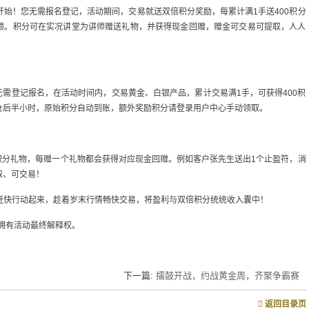
开始！您无需报名登记，活动期间，交易就送双倍积分奖励，每累计满1手送400积分
不封顶。积分可在实况讲堂为讲师赠送礼物，并获得现金回赠，赠金可交易可提取，人人
需登记报名，在活动时间内，交易黄金、白银产品，累计交易满1手，可获得400积
户平仓后半小时，原始积分自动到账，额外奖励积分请登录用户中心手动领取。
积分礼物，每赠一个礼物都会获得对应现金回赠。例如客户张先生送出1个止盈符，消
取、可交易！
赶快行动起来，趁着岁末行情畅快交易，将盈利与双倍积分统统收入囊中！
拥有活动最终解释权。
下一篇:
擂鼓开战，约战黄金周，齐聚争霸赛
返回目录页