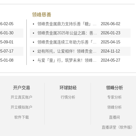
领峰慈善
6-02-05
•
领峰贵金属鼎力支持乐善「糖」甜心行动2026，以爱点亮童梦！
2026-06-02
6-01-30
•
领峰贵金属2025年公益之路：善心捐款，爱心传递！
2026-01-23
5-09-01
•
领峰贵金属连续三年助力乐善「糖」甜心行动，以温暖润童心！
2025-04-15
5-07-17
•
幼有所托，让爱相伴！领峰贵金属获颁「培幼纯金伙伴」大奖
2024-11-12
5-01-08
•
与爱「童」行，筑梦未来！领峰贵金属鼎力支持乐善「糖」甜心行动
2024-05-27
开户交易
环球财经
领峰分析
开立真实账户
行情分析
专家分析
开立模拟账户
领峰分析
软件下载
直播间
直播讲堂（软件版）