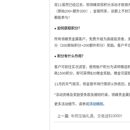
双11虽然已经过去，但领峰双倍积分活动才刚刚
（原始200+额外200），金银同享，总额上
都能参与！
●
如何获取积分？
所有领峰贵金属客户，免费升级为高级投资者，无
分（200原始积分+200额外积分）奖励。客
●
积分有什么作用？
客户可前往实况讲堂，使用账户积分为讲师赠送
耗1500积分，即可获得$20赠金奖励。赠金可提
11月的天气很凉，但金银市场行情却火热依旧，
*活动资格及奖励受条款及细则约束，领峰贵金属
更多活动细节，请参阅
活动细则
。
上一篇:
年终压轴礼遇，交易送$10000！