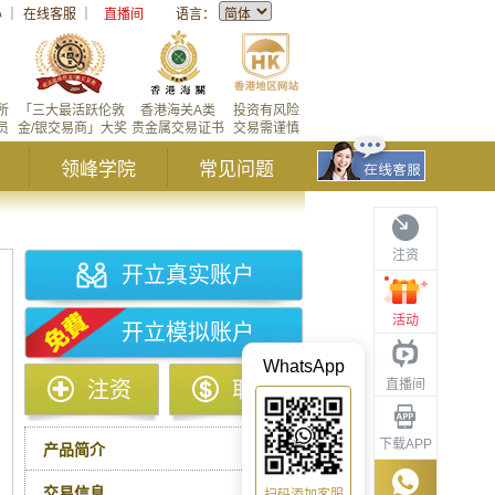
心
｜
在线客服
｜
直播间
语言：
所
「三大最活跃伦敦
香港海关A类
投资有风险
员
金/银交易商」大奖
贵金属交易证书
交易需谨慎
领峰学院
常见问题
注资
开立真实账户
活动
开立模拟账户
WhatsApp
直播间
注资
取款
下载APP
产品简介
交易信息