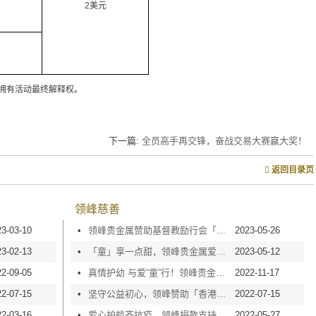
2美元
拥有活动最终解释权。
下一篇:
全员高手再交锋，奋战交易大赛赢大奖！
返回目录页
领峰慈善
23-03-10
•
领峰贵金属赞助基督教励行会「2人3足励同行」慈善活动，弘扬传统美德
2023-05-26
23-02-13
•
「童」享一点甜，领峰贵金属爱心赞助乐善「糖」甜心行动
2023-05-12
22-09-05
•
真情护幼 与爱“童”行！领峰贵金属获「培幼关爱企业大奖」
2022-11-17
22-07-15
•
坚守公益初心，领峰赞助「香港弱能儿童护助会」慈善奖券活动
2022-07-15
22-03-16
•
爱心护航齐抗疫，领峰捐款支持「乐善堂口罩银行」计划
2022-05-27