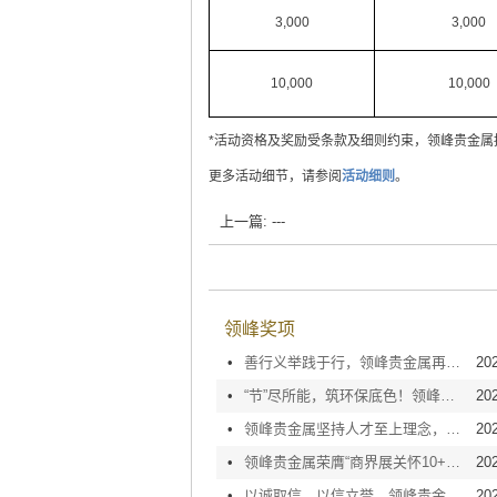
3,000
3,000
10,000
10,000
*活动资格及奖励受条款及细则约束，领峰贵金属
更多活动细节，请参阅
活动细则
。
上一篇: ---
领峰奖项
•
善行义举践于行，领峰贵金属再获「商界展关怀10+」荣誉嘉许！
20
•
“节”尽所能，筑环保底色！领峰连续9年获颁「绿色办公室奖励计划」奖项
20
•
领峰贵金属坚持人才至上理念，荣获ERB“人才企业”嘉奖
20
•
领峰贵金属荣膺“商界展关怀10+”荣誉标志！勇担责，有作为！
20
•
以诚取信，以信立誉，领峰贵金属再度荣膺「AAA级信用企业」认证
20