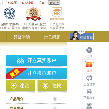
心
｜
在线客服
｜
实况讲堂
语言：
金银业貿易场
「十大最活跃伦敦
投资有风险
AA类145号行员
金/银交易商」大奖
交易需谨慎
领峰学院
常见问题
注资
开立真实账户
活动
开立模拟账户
实况讲堂
注资
取款
下载APP
产品简介
交易信息