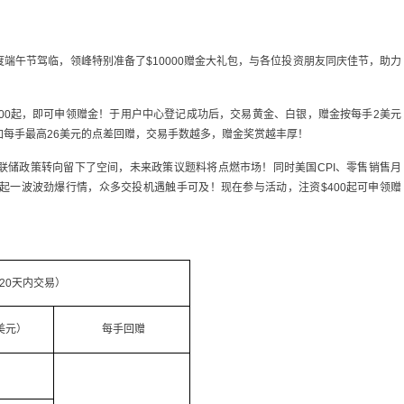
端午节驾临，领峰特别准备了$10000赠金大礼包，与各位投资朋友同庆佳节，助力
00起，即可申领赠金！于用户中心登记成功后，交易黄金、白银，赠金按每手2美元
加每手最高26美元的点差回赠，交易手数越多，赠金奖赏越丰厚！
联储政策转向留下了空间，未来政策议题料将点燃市场！同时美国CPI、零售销售月
起一波波劲爆行情，众多交投机遇触手可及！现在参与活动，注资$400起可申领赠
20天内交易）
美元）
每手回赠