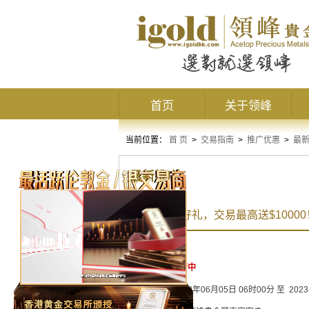
首页
关于领峰
当前位置：
首 页
>
交易指南
>
推广优惠
>
最
最新推广
端午“粽”享好礼，交易最高送$10000
活动状态：
进行中
活动时间：
2023年06月05日 06时00分 至 202