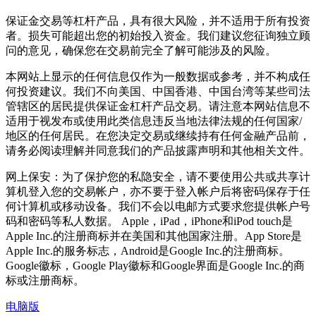
保证金交易等杠杆产品，具有很大风险，并不适用于所有投资
者。损失可能超出您的初始投入资金。我们建议您征询独立顾
问的意见，确保您在交易前完全了解可能涉及的风险。
本网站上显示的任何信息仅作为一般数据或参考，并不构成任
何投资建议。我们不向美国、中国香港、中国台湾等某些司法
管辖区的居民提供保证金杠杆产品交易。请注意本网站信息不
适用于视发布或使用此类信息违反当地法律法规的任何国家/
地区的任何居民。在您决定交易或继续持有任何金融产品前，
请务必阅读理解并同意我们的产品披露声明和其他相关文件。
网上保安：为了保护您的私隐安全，请不要使用公共或共享计
算机登入您的交易帐户，亦不要于登入帐户后将密码保存于任
何计算机或移动设备。我们不会以电邮方式要求您提供帐户号
码和密码等私人数据。 Apple，iPad，iPhone和iPod touch是
Apple Inc.的注册商标并在美国和其他国家注册。App Store是
Apple Inc.的服务标志，Android是Google Inc.的注册商标。
Google徽标，Google Play徽标和Google界面是Google Inc.的商
标或注册商标。
电脑版