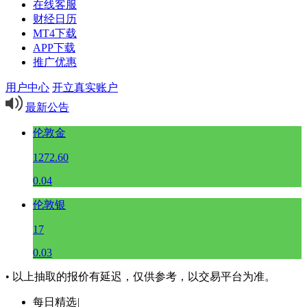
在线客服
财经日历
MT4下载
APP下载
推广优惠
用户中心
开立真实账户
最新公告
伦敦金
1272.60
0.04
伦敦银
17
0.03
• 以上抽取的报价有延迟，仅供参考，以交易平台为准。
每日精选
|