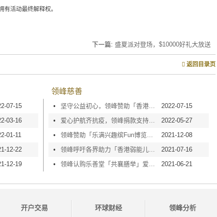
拥有活动最终解释权。
下一篇:
盛夏派对登场，$10000好礼大放送
返回目录页
领峰慈善
22-07-15
•
坚守公益初心，领峰赞助「香港弱能儿童护助会」慈善奖券活动
2022-07-15
22-03-16
•
爱心护航齐抗疫，领峰捐款支持「乐善堂口罩银行」计划
2022-05-27
2-01-11
•
领峰赞助「乐满兴趣缤Fun博览」，庆金银业贸易场110周年
2021-12-08
21-12-22
•
领峰呼吁各界助力「香港弱能儿童护助会」慈善奖券活动
2021-07-16
21-12-19
•
领峰认购乐善堂「共襄膳举」爱心餐，弘扬守望互助精神
2021-06-21
开户交易
环球财经
领峰分析