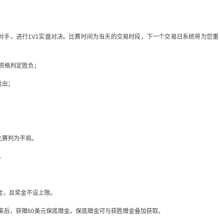
对手，进行1V1实盘对决。比赛时间为当天的交易时段，下一个交易日系统将为您重
资格判定胜负；
胜出；
；
；
比赛判为平局。
。
金，且奖金不设上限。
结束后，获赠60美元保底赠金。保底赠金可与获胜赠金叠加获取。