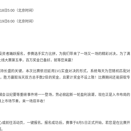
8月18日5:00（北京时间）
8月19日6:00（北京时间）
投资者踊跃报名，参赛选手实力比拼，为我们带来了一场又一场的精彩对决。为了满
上线大赛第五季，百万奖金已备好，就等您来赢！
持长盛的关键，本次比赛依旧延用1V1实盘对决的形式，系统每天为您随机匹配对
定，胜方赢取当天双方总手数2倍的奖金，且累计奖金不设上限！比赛期间还能获取专
储会议纪要等重磅事件将一一登场，势必掀起新一轮盈利浪潮，现在正是入市布局的
跟上市场节奏，来一场双丰收！
心或前往活动页，一键报名。报名成功后，赛事于8月5日正式开始，若您是在比赛开
程。