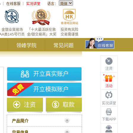
心
｜
在线客服
｜
实况讲堂
语言：
金银业貿易场
「十大最活跃伦敦
投资有风险
AA类145号行员
金/银交易商」大奖
交易需谨慎
领峰学院
常见问题
注资
开立真实账户
活动
开立模拟账户
实况讲堂
注资
取款
下载APP
产品简介
交易信息