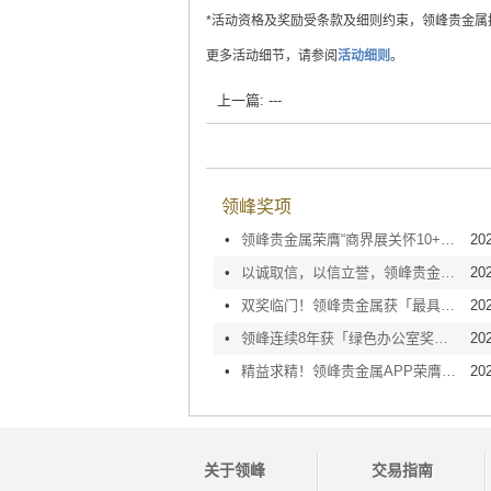
*活动资格及奖励受条款及细则约束，领峰贵金属
更多活动细节，请参阅
活动细则
。
上一篇: ---
领峰奖项
•
领峰贵金属荣膺“商界展关怀10+”荣誉标志！勇担责，有作为！
20
•
以诚取信，以信立誉，领峰贵金属再度荣膺「AAA级信用企业」认证
20
•
双奖临门！领峰贵金属获「最具人气APP」&「最具突破创新APP」大奖
202
•
领峰连续8年获「绿色办公室奖励计划」认证！绿色未来，您我同行！
20
•
精益求精！领峰贵金属APP荣膺2021年度优秀企业服务商奖项！
20
关于领峰
交易指南