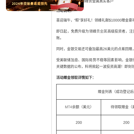
活动对象：
所有领峰贵金属真实客户
活动说明：
喜迎端午，“粽”享好礼！领峰礼献$10000赠
即日起，免费升级为领峰
贵金属
高级投资者，注
账。
同时，金银交易还可叠加最高26美元的点差回赠
受美联储加息、国际局势不稳等因素影响，金银
关键数据的公布，料将掀起一波投资高潮！即刻领
活动赠金领取详情如下：
赠金列表（成功登记后
MT4
余额（美元）
待领取赠金（
200
200