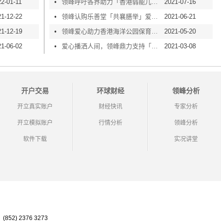
2-01-11
•
领峰呼吁各界助力「香港弱能儿童护助会」慈善奖券活动
2021-07-16
21-12-22
•
领峰认购乐善堂「共襄膳举」爱心餐，弘扬守望互助精神
2021-06-21
21-12-19
•
领峰爱心助力香港海洋公园保育基金「保育英雄支援计划」，一同保护地球及生态系统
2021-05-20
21-06-02
•
爱心播洒人间，领峰鼎力支持「匡智会」公益行动
2021-03-08
开户交易
环球财经
领峰分析
开立真实账户
财经快讯
专家分析
开立模拟账户
行情分析
领峰分析
软件下载
实况讲堂
852) 2376 3273