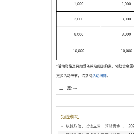
1,000
1,000
3,000
3,000
8,000
8,000
10,000
10,000
*活动资格及奖励受条款及细则约束，领峰贵金属
更多活动细节，请参阅
活动细则
。
上一篇: ---
领峰奖项
•
以诚取信，以信立誉，领峰贵金属再度荣膺「AAA级信用企业」认证
20