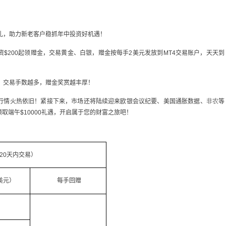
金豪礼，助力新老客户稳抓年中投资好机遇！
资$200起领赠金，交易黄金、白银，赠金按每手2美元发放到MT4交易账户，天天到
，交易手数越多，赠金奖赏越丰厚！
行情火热依旧！紧接下来，市场还将陆续迎来欧银会议纪要、美国通胀数据、
非农
等
取端午$10000礼遇，开启属于您的财富之旅吧！
20天内交易）
美元）
每手回赠