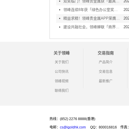
•
双奖临门！领峰贵金属获「最具人气APP」&「最具突破创新APP」大奖
202
•
领峰连续8年获「绿色办公室奖励计划」认证！绿色未来，您我同行！
20
•
精益求精！领峰贵金属APP荣膺2021年度优秀企业服务商奖项！
20
•
建设共融社会，领峰蝉联「商界展关怀」5年+殊荣
20
关于领峰
交易指南
关于我们
产品简介
公司快讯
交易信息
领峰视频
最新推广
联络我们
热线：(852) 2276 8888(香港)
电邮：
cs@igoldhk.com
QQ：800016816
传真：(