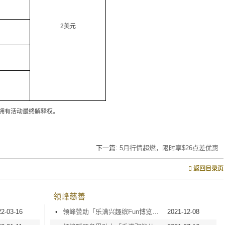
2美元
拥有活动最终解释权。
下一篇:
5月行情超燃，限时享$26点差优惠
返回目录页
领峰慈善
22-03-16
•
领峰赞助「乐满兴趣缤Fun博览」，庆金银业贸易场110周年
2021-12-08