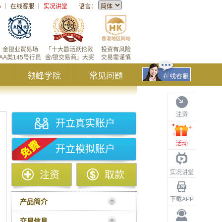
心
｜
在线客服
｜
实况讲堂
语言：
金银业貿易场
「十大最活跃伦敦
投资有风险
AA类145号行员
金/银交易商」大奖
交易需谨慎
领峰学院
常见问题
注资
开立真实账户
活动
开立模拟账户
实况讲堂
注资
取款
下载APP
产品简介
交易信息