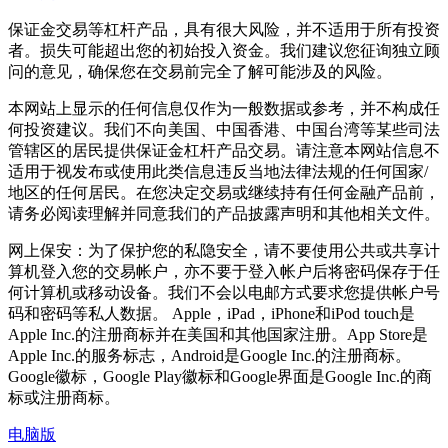
保证金交易等杠杆产品，具有很大风险，并不适用于所有投资
者。损失可能超出您的初始投入资金。我们建议您征询独立顾
问的意见，确保您在交易前完全了解可能涉及的风险。
本网站上显示的任何信息仅作为一般数据或参考，并不构成任
何投资建议。我们不向美国、中国香港、中国台湾等某些司法
管辖区的居民提供保证金杠杆产品交易。请注意本网站信息不
适用于视发布或使用此类信息违反当地法律法规的任何国家/
地区的任何居民。在您决定交易或继续持有任何金融产品前，
请务必阅读理解并同意我们的产品披露声明和其他相关文件。
网上保安：为了保护您的私隐安全，请不要使用公共或共享计
算机登入您的交易帐户，亦不要于登入帐户后将密码保存于任
何计算机或移动设备。我们不会以电邮方式要求您提供帐户号
码和密码等私人数据。 Apple，iPad，iPhone和iPod touch是
Apple Inc.的注册商标并在美国和其他国家注册。App Store是
Apple Inc.的服务标志，Android是Google Inc.的注册商标。
Google徽标，Google Play徽标和Google界面是Google Inc.的商
标或注册商标。
电脑版