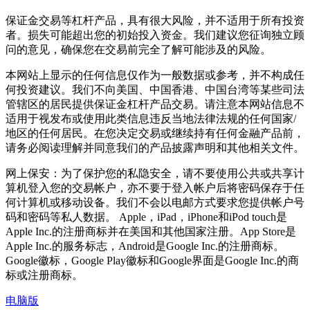
保证金交易等杠杆产品，具有很大风险，并不适用于所有投资
者。损失可能超出您的初始投入资金。我们建议您征询独立顾
问的意见，确保您在交易前完全了解可能涉及的风险。
本网站上显示的任何信息仅作为一般数据或参考，并不构成任
何投资建议。我们不向美国、中国香港、中国台湾等某些司法
管辖区的居民提供保证金杠杆产品交易。请注意本网站信息不
适用于视发布或使用此类信息违反当地法律法规的任何国家/
地区的任何居民。在您决定交易或继续持有任何金融产品前，
请务必阅读理解并同意我们的产品披露声明和其他相关文件。
网上保安：为了保护您的私隐安全，请不要使用公共或共享计
算机登入您的交易帐户，亦不要于登入帐户后将密码保存于任
何计算机或移动设备。我们不会以电邮方式要求您提供帐户号
码和密码等私人数据。 Apple，iPad，iPhone和iPod touch是
Apple Inc.的注册商标并在美国和其他国家注册。App Store是
Apple Inc.的服务标志，Android是Google Inc.的注册商标。
Google徽标，Google Play徽标和Google界面是Google Inc.的商
标或注册商标。
电脑版