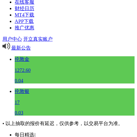
在线客服
财经日历
MT4下载
APP下载
推广优惠
用户中心
开立真实账户
最新公告
伦敦金
1272.60
0.04
伦敦银
17
0.03
• 以上抽取的报价有延迟，仅供参考，以交易平台为准。
每日精选
|