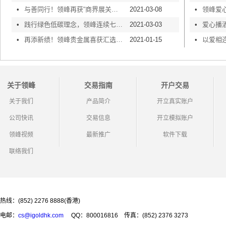
•
与善同行！领峰再获“商界展关怀5年+”荣誉认证
2021-03-08
•
•
践行绿色低碳理念，领峰连续七年荣获「绿色办公室奖励计划」认证
2021-03-03
•
•
再添新绩！领峰贵金属喜获汇选「最受欢迎品牌」大奖
2021-01-15
•
关于领峰
交易指南
开户交易
关于我们
产品简介
开立真实账户
公司快讯
交易信息
开立模拟账户
领峰视频
最新推广
软件下载
联络我们
热线：(852) 2276 8888(香港)
电邮：
cs@igoldhk.com
QQ：800016816
传真：(852) 2376 3273