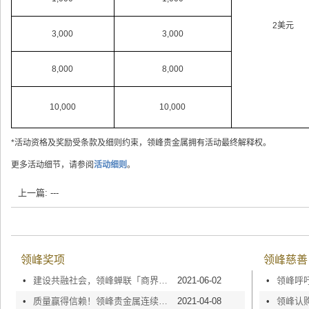
2美元
3,000
3,000
8,000
8,000
10,000
10,000
*活动资格及奖励受条款及细则约束，领峰贵金属拥有活动最终解释权。
更多活动细节，请参阅
活动细则
。
上一篇: ---
领峰奖项
领峰慈善
•
建设共融社会，领峰蝉联「商界展关怀」5年+殊荣
2021-06-02
•
•
质量赢得信赖！领峰贵金属连续5年斩获「AAA级信用企业」荣誉称号
2021-04-08
•