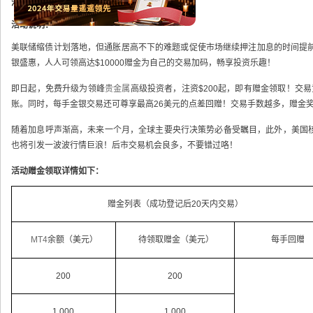
活动对象：
所有领峰贵金属真实客户
活动说明：
美联储缩债计划落地，但通胀居高不下的难题或促使市场继续押注加息的时间提前
银盛惠，人人可领高达$10000赠金为自己的交易加码，畅享投资乐趣！
即日起，免费升级为领峰
贵金属
高级投资者，注资$200起，即有赠金领取！交
账。同时，每手金银交易还可尊享最高26美元的点差回赠！交易手数越多，赠金
随着加息呼声渐高，未来一个月，全球主要央行决策势必备受瞩目，此外，美国核
也将引发一波波行情巨浪！后市交易机会良多，不要错过咯！
活动赠金领取详情如下：
赠金列表（成功登记后20天内交易）
MT4
余额（美元）
待领取赠金（美元）
每手回赠
200
200
1,000
1,000