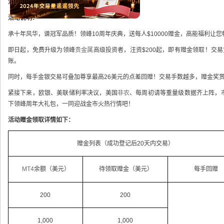
活动对象：
所有领峰贵金属真实客户
活动说明：
承十年风华，谱冠军品质！领峰10周年庆典，送每人$10000赠金，高能福利让
即日起，免费升级为领峰
贵金属
高级投资者，注资$200起，即有赠金领取！交
账。
同时，每手金银交易可叠加尊享最高26美元的点差回赠！交易手数越多，赠金奖
紧接下来，欧银、美联储利率决议，美国
非农
、每周初请等重量级数据齐上阵，
下领峰周年大礼包，一同迎战金市火热行情吧！
活动赠金领取详情如下：
赠金列表（成功登记后20天内交易）
MT4
余额（美元）
待领取赠金（美元）
每手回赠
200
200
1,000
1,000