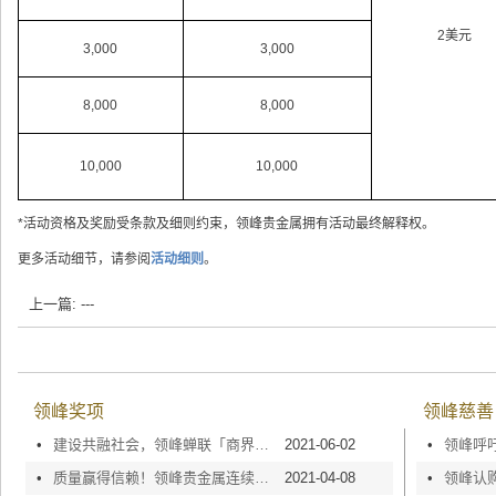
2美元
3,000
3,000
8,000
8,000
10,000
10,000
*活动资格及奖励受条款及细则约束，领峰贵金属拥有活动最终解释权。
更多活动细节，请参阅
活动细则
。
上一篇: ---
领峰奖项
领峰慈善
•
建设共融社会，领峰蝉联「商界展关怀」5年+殊荣
2021-06-02
•
•
质量赢得信赖！领峰贵金属连续5年斩获「AAA级信用企业」荣誉称号
2021-04-08
•