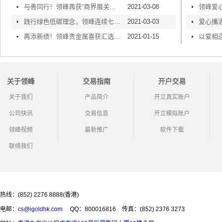
•
与善同行！领峰再获“商界展关怀5年+”荣誉认证
2021-03-08
•
•
践行绿色低碳理念，领峰连续七年荣获「绿色办公室奖励计划」认证
2021-03-03
•
•
再添新绩！领峰贵金属喜获汇选「最受欢迎品牌」大奖
2021-01-15
•
关于领峰
交易指南
开户交易
关于我们
产品简介
开立真实账户
公司快讯
交易信息
开立模拟账户
领峰视频
最新推广
软件下载
联络我们
热线：(852) 2276 8888(香港)
电邮：
cs@igoldhk.com
QQ：800016816
传真：(852) 2376 3273