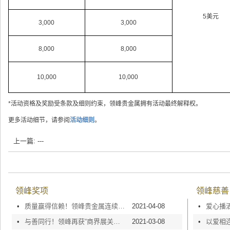
5美元
3,000
3,000
8,000
8,000
10,000
10,000
*活动资格及奖励受条款及细则约束，领峰贵金属拥有活动最终解释权。
更多活动细节，请参阅
活动细则
。
上一篇: ---
领峰奖项
领峰慈善
•
质量赢得信赖！领峰贵金属连续5年斩获「AAA级信用企业」荣誉称号
2021-04-08
•
•
与善同行！领峰再获“商界展关怀5年+”荣誉认证
2021-03-08
•