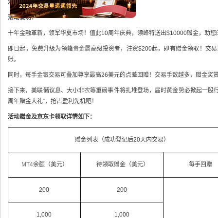
活动对象：
所有领峰贵金属真实客户
活动说明：
十年金融革新，领军华夏市场！值此10周年庆典，领峰特送出$10000赠金，助
即日起，免费升级为领峰
贵金属
高级投资者，注资$200起，即有赠金领取！交
账。
同时，每手金银交易可叠加尊享最高26美元的点差回赠！交易手数越多，赠金奖
接下来，美联储议息、大小
非农
等重磅事件将扎堆登场，届时黄金势必掀起一股行
周年赠金大礼”，抢占盈利先机吧！
活动赠金及京东卡领取详情如下：
赠金列表（成功登记后20天内交易）
MT4
余额（美元）
待领取赠金（美元）
每手回赠
200
200
1,000
1,000