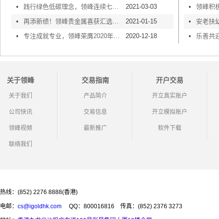
•
践行绿色低碳理念，领峰连续七年荣获「绿色办公室奖励计划」认证
2021-03-03
•
•
再添新绩！领峰贵金属喜获汇选「最受欢迎品牌」大奖
2021-01-15
•
•
专注成就专业，领峰荣膺2020年度金鸣奖“最具商业价值APP”奖项
2020-12-18
•
关于领峰
交易指南
开户交易
关于我们
产品简介
开立真实账户
公司快讯
交易信息
开立模拟账户
领峰视频
最新推广
软件下载
联络我们
热线：(852) 2276 8888(香港)
电邮：
cs@igoldhk.com
QQ：800016816
传真：(852) 2376 3273