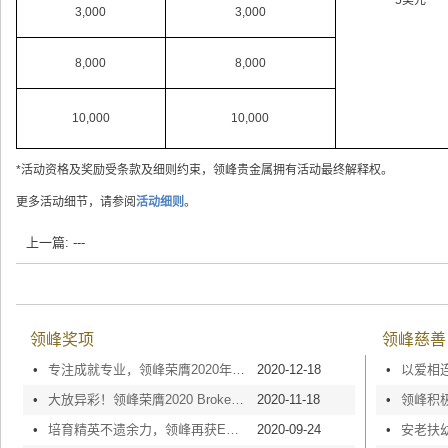
3,000
3,000
8,000
8,000
10,000
10,000
*活动资格及奖励受条款及细则约束，领峰贵金属拥有活动最终解释权。
更多活动细节，请参阅
活动细则
。
上一篇: ---
领峰奖项
领峰慈善
•
专注成就专业，领峰荣膺2020年度金鸣奖“最具商业价值APP”奖项
2020-12-18
•
•
大放异彩！领峰荣膺2020 Brokers Show「年度综合表现最佳经纪商」
2020-11-18
•
•
培育精英不遗余力，领峰再获ERB「人才企业」奖项
2020-09-24
•