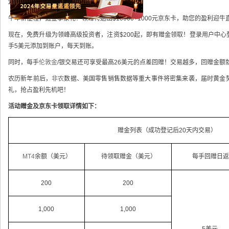
活动说明：
牛年新征程，掘金享豪礼！领峰特送出$10000+1000元京东卡，助您的盈利迎牛
现在，免费升级为领峰高级投资者，注资$200起，即有赠金领取！登录用户中
手5美元添加到账户，每天到账。
同时，每手
伦敦金
/银交易还可享受最高26美元的点差回赠！交易越多，回赠金额
农历新年前后，
非农
数据、美国零售销售数据等重大事件将密集来袭，届时黄金
礼，抢占盈利先机吧！
活动赠金及京东卡领取详情如下：
赠金列表（成功登记后20天内交易）
MT4
余额（美元）
待领取赠金（美元）
每手回赠日
200
200
1,000
1,000
5美元