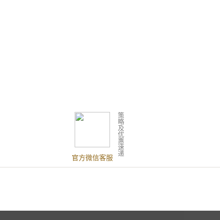
策
略
及
优
惠
速
递
官方微信客服