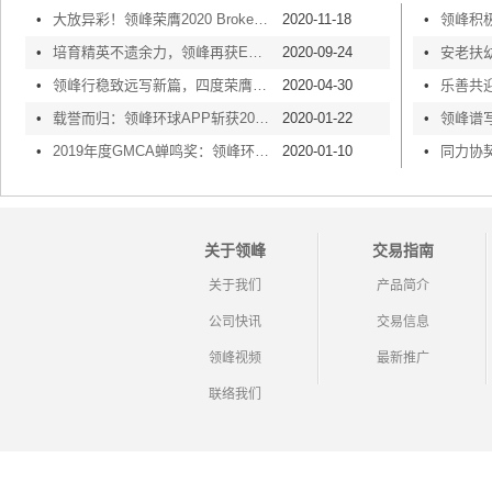
•
大放异彩！领峰荣膺2020 Brokers Show「年度综合表现最佳经纪商」
2020-11-18
•
•
培育精英不遗余力，领峰再获ERB「人才企业」奖项
2020-09-24
•
•
领峰行稳致远写新篇，四度荣膺中国金融业AAA级信用企业
2020-04-30
•
•
载誉而归：领峰环球APP斩获2019金鸣奖“最具价值APP”奖
2020-01-22
•
•
2019年度GMCA蝉鸣奖：领峰环球APP荣获最佳服务商称号！
2020-01-10
•
关于领峰
交易指南
关于我们
产品简介
公司快讯
交易信息
领峰视频
最新推广
联络我们