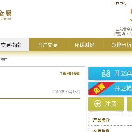
用户中心
｜
上海黄金
贸易场（自
交易指南
开户交易
环球财经
领峰分析
新推广
开立真
返回目录页
开立模
2019年09月15日
注资
产品简介
交易信息