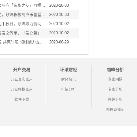
领峰积极响应「东华之友」月捐计划，以善心行义举
2020-10-30
安老扶幼，领峰积极响应乐善堂 x Alipay HK数码捐款计划！
2020-10-30
乐善共迎中秋日，领峰鼎力赞助为长者送上爱心福袋
2020-10-02
领峰谱写爱之传承，「爱心包」赠予乐善堂安老院舍
2020-10-02
同力协契 共克时艰 领峰鼎力支持「膳」待饭劵计划
2020-06-29
开户交易
环球财经
领峰分析
开立真实账户
财经快讯
专家团队
开立模拟账户
行情分析
专家分析
软件下载
领峰分析
领峰直播间