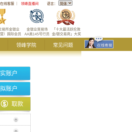
在线客服
｜
领峰直播间
语言：
交易所金银业
金银业貿易场
「十大最活跃伦敦
营）国际会员
AA类145号行员
金/银交易商」大奖
领峰学院
常见问题
实账户
拟账户
取款