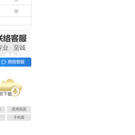
明
使用指南
手机版