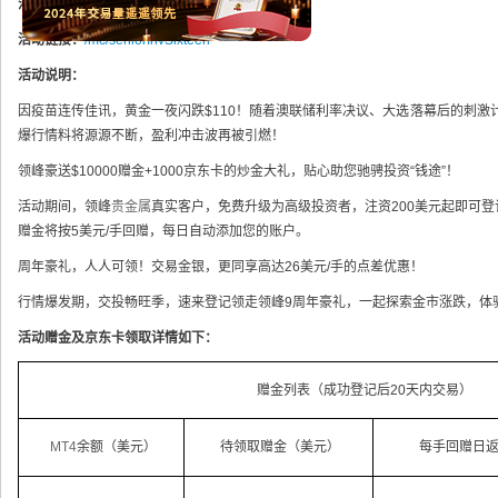
活动对象：
所有领峰贵金属真实客户
活动链接：
/mc/seniorInvSixteen
活动说明：
因疫苗连传佳讯，黄金一夜闪跌$110！随着澳联储利率决议、大选落幕后的刺激计
爆行情料将源源不断，盈利冲击波再被引燃！
领峰豪送$10000赠金+1000京东卡的炒金大礼，贴心助您驰骋投资“钱途”！
活动期间，领峰
贵金属
真实客户，免费升级为高级投资者，注资200美元起即可
赠金将按5美元/手回赠，每日自动添加您的账户。
周年豪礼，人人可领！交易金银，更同享高达26美元/手的点差优惠！
行情爆发期，交投畅旺季，速来登记领走领峰9周年豪礼，一起探索金市涨跌，体
活动赠金及京东卡领取详情如下：
赠金列表（成功登记后20天内交易）
MT4
余额（美元）
待领取赠金（美元）
每手回赠日