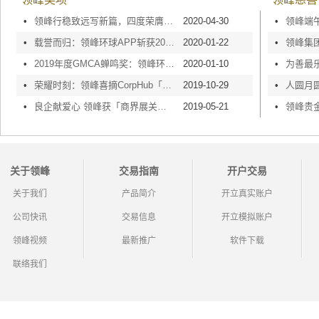
•
领峰行稳致远写新篇，四度荣膺中国金融业AAA级信用企业
2020-04-30
•
•
载誉而归：领峰环球APP斩获2019金鸣奖“最具价值APP”奖
2020-01-22
•
•
2019年度GMCA蝉鸣奖：领峰环球APP荣获最佳服务商称号！
2020-01-10
•
•
荣耀时刻：领峰喜摘CorpHub「2020 香港最优秀企业大奖」
2019-10-29
•
•
良企献爱心 领峰获「商界展关怀」5年PLUS认证标志！
2019-05-21
•
关于领峰
交易指南
开户交易
关于我们
产品简介
开立真实账户
公司快讯
交易信息
开立模拟账户
领峰视频
最新推广
软件下载
联络我们