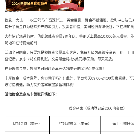
活动对象：
所有领峰贵金属真实客户
活动说明：
议息、大选、
非农
三驾马车高速并进，黄金巨震，机会不断涌现，盈利冲击波已
提升了黄金作为避险资产的吸引力。投资者相信，美国经济深陷低谷，正在增加黄
大行情延烧进行时，值此领峰
贵金属
9周年庆，特别送上最高10,000美元赠金，
随地冲在行情最前线！
活动全民同享，只要您是领峰贵金属真实客户，免费升级为高级投资者，即可于用
登记后，京东卡将立即到账，交易赠金将按5美元/手回赠，每天发放。
在领峰贵金属，投资者可同时尊享高达26美元的金银点差优惠！
丰厚赠金、成本直降，你心动了吗？！此外，平台每天09:00-24:00实盘直播
波行情机遇，助力投资者牢牢握紧盈利良机！
活动赠金及京东卡领取详情如下：
赠金列表（成功登记后20天内交易）
MT4
余额（美元）
待领取赠金（美元）
每手回赠日