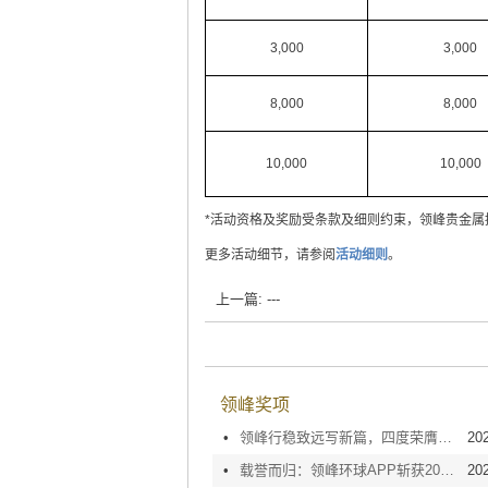
3,000
3,000
8,000
8,000
10,000
10,000
*活动资格及奖励受条款及细则约束，领峰贵金属
更多活动细节，请参阅
活动细则
。
上一篇: ---
领峰奖项
•
领峰行稳致远写新篇，四度荣膺中国金融业AAA级信用企业
20
•
载誉而归：领峰环球APP斩获2019金鸣奖“最具价值APP”奖
20