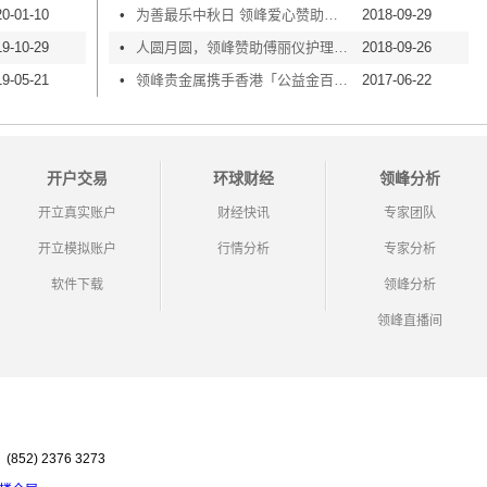
20-01-10
•
为善最乐中秋日 领峰爱心赞助「乐善之友」探访活动
2018-09-29
19-10-29
•
人圆月圆，领峰赞助傅丽仪护理安老院中秋之夜！
2018-09-26
19-05-21
•
领峰贵金属携手香港「公益金百万行」，完满传递爱心
2017-06-22
开户交易
环球财经
领峰分析
开立真实账户
财经快讯
专家团队
开立模拟账户
行情分析
专家分析
软件下载
领峰分析
领峰直播间
852) 2376 3273