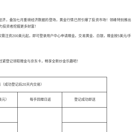
经济，叠加七月重磅经济数据的登场，黄金行情已然引爆了投资市场！领峰特别推出
，助力投资者挖掘更多财富！
仅需注资200美元起，即可登录用户中心申请赠金。交易黄金、白银，赠金按5美元/手
！赶紧登记领取赠金与京东卡，畅享全新炒金乐趣吧！
表（成功登记后20天内交易）
美元）
每手回赠日返
登记成功即送