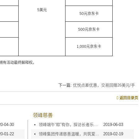
5美元
50元京东卡
500元京东卡
1,000元京东卡
拥有活动最终解释权。
下一篇:
优悦点差优惠，交易回赠26美元/手
返回目录页
领峰慈善
20-04-30
•
领峰端午“粽”有你，探访长者乐送温暖
2019-06-03
20-01-22
•
领峰集团传递慈善温暖，共筑爱心蓝天！
2019-02-19