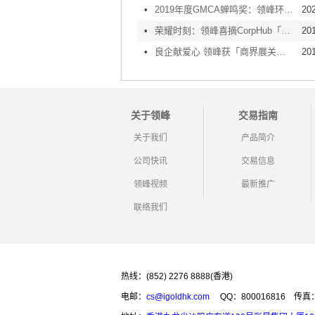
•
2019年度GMCA蝉鸣奖：领峰环球APP荣获最佳服务商称号！
20
•
荣耀时刻：领峰喜摘CorpHub「2020 香港最优秀企业大奖」
20
•
良企献爱心 领峰获「商界展关怀」5年PLUS认证标志！
20
关于领峰
交易指南
关于我们
产品简介
公司快讯
交易信息
领峰视频
最新推广
联络我们
热线：(852) 2276 8888(香港)
电邮：
cs@igoldhk.com
QQ：800016816
传真：(