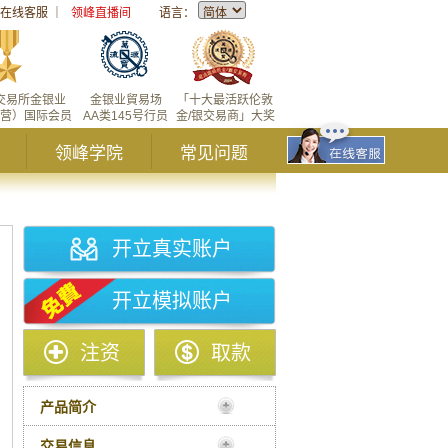
在线客服
｜
领峰直播间
语言：
交易所金银业
金银业貿易场
「十大最活跃伦敦
营）国际会员
AA类145号行员
金/银交易商」大奖
领峰学院
常见问题
开立真实账户
开立模拟账户
注资
取款
产品简介
交易信息