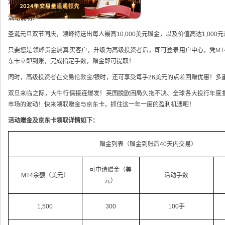
活动对象：
所有领峰贵金属真实客户
活动说明：
圣诞元旦双节同庆，领峰特送出每人最高10,000美元赠金，以及价值高达1,00
只要您是领峰
贵金属
真实客户，升级为高级投资者后，即可登录用户中心，凭
MT
东卡立即到账，完成指定手数，赠金即可提取！
同时，高级投资者在交易
伦敦金
/银时，还可享受每手26美元的点差回赠优惠！
双旦来临之际，大牛行情接连爆发！英国脱欧困局久拖不决、全球各大投行年度
市场的波动！快来领取赠金与京东卡，抓住这一年一度的盈利机遇吧！
活动赠金及京东卡领取详情如下：
赠金列表（赠金到账后40天内交易）
可申请赠金（美
MT4余额（美元）
活动手数
元）
1,500
300
100手