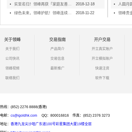
•
实至名归！领峰再获「家庭友善雇主奖励计划」双奖嘉许
2018-12-18
•
•
绿色未来，领峰护航！领峰连续6年获「绿色办公室奖励计划」认证
2018-11-22
•
关于领峰
交易指南
开户交易
关于我们
产品简介
开立真实账户
公司快讯
交易信息
开立模拟账户
领峰视频
最新推广
快速注资
联络我们
软件下载
热线：(852) 2276 8888(香港)
电邮：
cs@igoldhk.com
QQ：800016816
传真：(852) 2376 3273
地址：
香港九龙尖沙咀广东道100号彩星集团大厦19楼全层