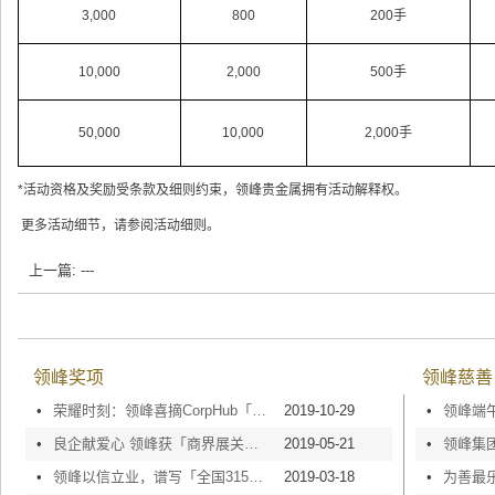
3,000
800
200手
10,000
2,000
500手
50,000
10,000
2,000手
*活动资格及奖励受条款及细则约束，领峰贵金属拥有活动解释权。
更多活动细节，请参阅活动细则。
上一篇: ---
领峰奖项
领峰慈善
•
荣耀时刻：领峰喜摘CorpHub「2020 香港最优秀企业大奖」
2019-10-29
•
•
良企献爱心 领峰获「商界展关怀」5年PLUS认证标志！
2019-05-21
•
•
领峰以信立业，谱写「全国315质量服务客户满意诚信企业」荣誉篇章
2019-03-18
•