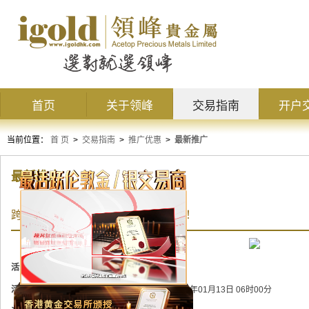
首页
关于领峰
交易指南
开户
当前位置：
首 页
>
交易指南
>
推广优惠
>
最新推广
最新推广
跨年交易狂欢，双旦豪送10000美元！
活动状态：
进行中
活动时间：
2019年12月11日 06时00分 至 2020年01月13日 06时00分