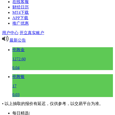
在线客服
财经日历
MT4下载
APP下载
推广优惠
用户中心
开立真实账户
最新公告
伦敦金
1272.60
0.04
伦敦银
17
0.03
• 以上抽取的报价有延迟，仅供参考，以交易平台为准。
每日精选
|