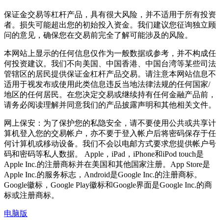
保证金交易等杠杆产品，具有很大风险，并不适用于所有投资
者。损失可能超出您的初始投入资金。我们建议您征询独立顾
问的意见，确保您在交易前完全了解可能涉及的风险。
本网站上显示的任何信息仅作为一般数据或参考，并不构成任
何投资建议。我们不向美国、中国香港、中国台湾等某些司法
管辖区的居民提供保证金杠杆产品交易。请注意本网站信息不
适用于视发布或使用此类信息违反当地法律法规的任何国家/
地区的任何居民。在您决定交易或继续持有任何金融产品前，
请务必阅读理解并同意我们的产品披露声明和其他相关文件。
网上保安：为了保护您的私隐安全，请不要使用公共或共享计
算机登入您的交易帐户，亦不要于登入帐户后将密码保存于任
何计算机或移动设备。我们不会以电邮方式要求您提供帐户号
码和密码等私人数据。 Apple，iPad，iPhone和iPod touch是
Apple Inc.的注册商标并在美国和其他国家注册。App Store是
Apple Inc.的服务标志，Android是Google Inc.的注册商标。
Google徽标，Google Play徽标和Google界面是Google Inc.的商
标或注册商标。
电脑版